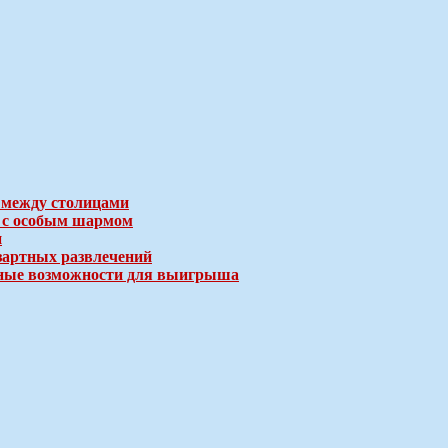
 между столицами
е с особым шармом
и
зартных развлечений
ичные возможности для выигрыша