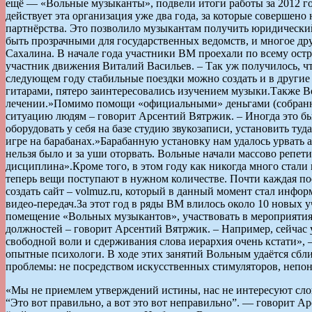
ещё — «Вольные музыканты», подвели итоги работы за 2012 го
действует эта организация уже два года, за которые совершен
партнёрства. Это позволило музыкантам получить юридический 
быть прозрачными для государственных ведомств, и многое дру
Сахалина. В начале года участники ВМ проехали по всему остр
участник движения Виталий Васильев. – Так уж получилось, чт
следующем году стабильные поездки можно создать и в другие 
гитарами, пятеро заинтересовались изучением музыки.Также В
лечении.»Помимо помощи «официальными» деньгами (собранны
ситуацию людям – говорит Арсентий Вятржик. – Иногда это бы
оборудовать у себя на базе студию звукозаписи, установить ту
игре на барабанах.»Барабанную установку нам удалось урвать а
нельзя было и за уши оторвать. Вольные начали массово репети
дисциплина».Кроме того, в этом году как никогда много стали
теперь вещи поступают в нужном количестве. Почти каждая поез
создать сайт – volmuz.ru, который в данный момент стал инф
видео-передач.За этот год в ряды ВМ влилось около 10 новых 
помещение «Вольных музыкантов», участвовать в мероприятиях
должностей – говорит Арсентий Вятржик. – Например, сейчас у на
свободной воли и сдерживания слова иерархия очень кстати»,
опытные психологи. В ходе этих занятий Вольным удаётся сблиз
проблемы: не посредством искусственных стимуляторов, непо
«Мы не приемлем утверждений истины, нас не интересуют слова
“Это вот правильно, а вот это вот неправильно”. — говорит Ар