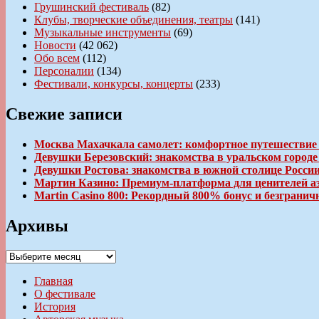
Грушинский фестиваль
(82)
Клубы, творческие объединения, театры
(141)
Музыкальные инструменты
(69)
Новости
(42 062)
Обо всем
(112)
Персоналии
(134)
Фестивали, конкурсы, концерты
(233)
Свежие записи
Москва Махачкала самолет: комфортное путешествие
Девушки Березовский: знакомства в уральском город
Девушки Ростова: знакомства в южной столице Росси
Мартин Казино: Премиум-платформа для ценителей а
Martin Casino 800: Рекордный 800% бонус и безгран
Архивы
Архивы
Главная
О фестивале
История