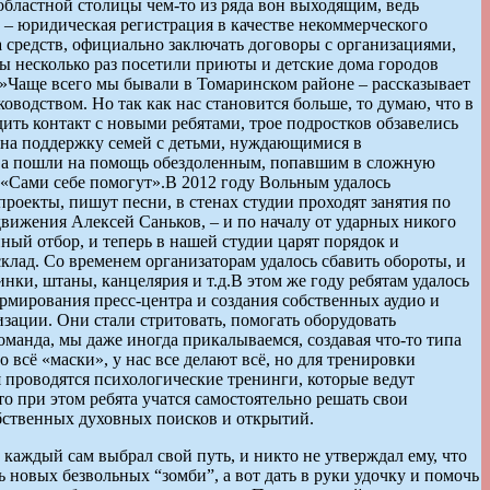
областной столицы чем-то из ряда вон выходящим, ведь
у – юридическая регистрация в качестве некоммерческого
 средств, официально заключать договоры с организациями,
ты несколько раз посетили приюты и детские дома городов
д.»Чаще всего мы бывали в Томаринском районе – рассказывает
водством. Но так как нас становится больше, то думаю, что в
ить контакт с новыми ребятами, трое подростков обзавелись
 на поддержку семей с детьми, нуждающимися в
тва пошли на помощь обездоленным, попавшим в сложную
 «Сами себе помогут».В 2012 году Вольным удалось
проекты, пишут песни, в стенах студии проходят занятия по
 движения Алексей Саньков, – и по началу от ударных никого
ный отбор, и теперь в нашей студии царят порядок и
склад. Со временем организаторам удалось сбавить обороты, и
нки, штаны, канцелярия и т.д.В этом же году ребятам удалось
рмирования пресс-центра и создания собственных аудио и
изации. Они стали стритовать, помогать оборудовать
манда, мы даже иногда прикалываемся, создавая что-то типа
о всё «маски», у нас все делают всё, но для тренировки
 проводятся психологические тренинги, которые ведут
то при этом ребята учатся самостоятельно решать свои
бственных духовных поисков и открытий.
 каждый сам выбрал свой путь, и никто не утверждал ему, что
 новых безвольных “зомби”, а вот дать в руки удочку и помочь