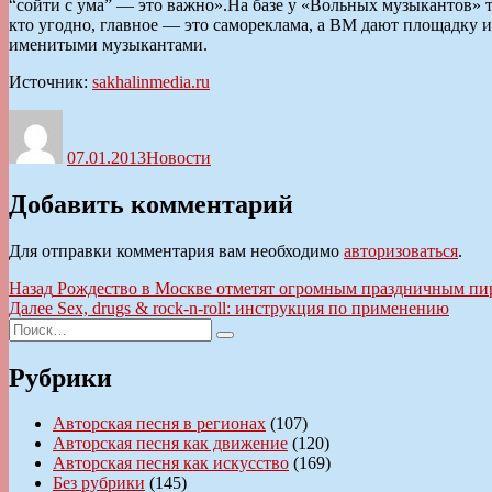
“сойти с ума” — это важно».На базе у «Вольных музыкантов» 
кто угодно, главное — это самореклама, а ВМ дают площадку и
именитыми музыкантами.
Источник:
sakhalinmedia.ru
Автор
Опубликовано
Рубрики
07.01.2013
Новости
Добавить комментарий
Для отправки комментария вам необходимо
авторизоваться
.
Навигация
Предыдущая
Назад
Рождество в Москве отметят огромным праздничным пи
запись:
Следующая
Далее
Sex, drugs & rock-n-roll: инструкция по применению
по
Искать:
запись:
Поиск
записям
Рубрики
Авторская песня в регионах
(107)
Авторская песня как движение
(120)
Авторская песня как искусство
(169)
Без рубрики
(145)