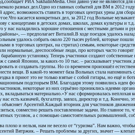
д,сообщает РИА SakhalinMedia. Они давно уже не являются для 
о немало разных дел.Одно из главных событий для ВМ в 2012 год
адрес, возможность ставить в торговых центрах урны для сбора
гое.Что касается конкретных дел, за 2012 год Вольные музыкан
ову с концертами в детских домах, школах, домах культуры и т.
о у нас наладились хорошие отношения с местными детьми и руко
районы», — предполагает Виталий.В ходе поездок удалось налад
ольным удалось собрать около 220 тысяч рублей, которые пошли
ми в торговых центрах, на стритах) семьям, некоторые средс
ли нормальные, дееспособные люди, про которых часто говорят
да барабанную установку. Теперь участники создают собственные 
ж с самой Японии, за каких-то 10 тыс. – рассказывает участник
ровать и создавать группы. Но со временем произошёл естествен
 нести вещи. В какой-то момент база Вольных стала напоминать 
дка в приют это не только взятые с собой гитары, но ещё и боти
ормационным подспорьем ВМ. Благодаря этому появились идеи фо
участников, некоторые из них серьёзно прониклись идеями орган
, вкладываться материально.»У нас сформировалась неплохая ко
с есть казначей, бухгалтер, завхоз, директор и т.д. Конечно, эт
 – объясняет Арсентий.Каждый вторник для участников движения
иться, совместно решать поставленные задачи. Но главное то, ч
нятных тусовок, а с помощью самостоятельных размышлений, со
 плохо и нельзя, нам не весело от “гуризма”. Нам важно, чтобы
сентий Вятржик. – Решать проблемы за других, значит — клепать