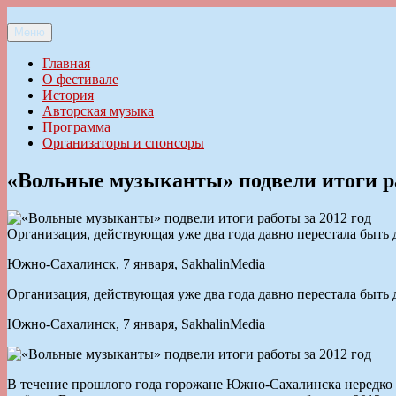
Перейти
к
Меню
Ильменский фестиваль авторской песни
содержимому
Главная
О фестивале
История
Авторская музыка
Программа
Организаторы и спонсоры
«Вольные музыканты» подвели итоги ра
Организация, действующая уже два года давно перестала быть 
Южно-Сахалинск, 7 января, SakhalinMedia
Организация, действующая уже два года давно перестала быть 
Южно-Сахалинск, 7 января, SakhalinMedia
В течение прошлого года горожане Южно-Сахалинска нередко м