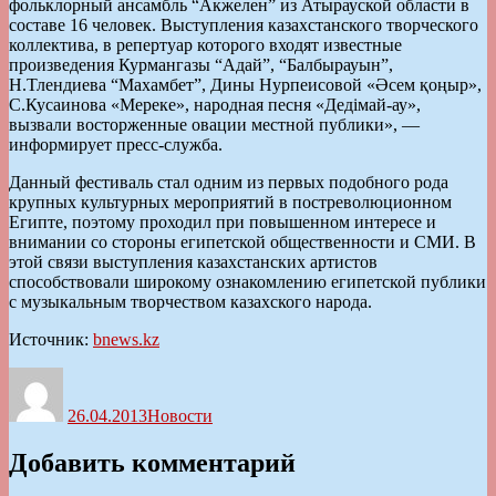
фольклорный ансамбль “Акжелен” из Атырауской области в
составе 16 человек. Выступления казахстанского творческого
коллектива, в репертуар которого входят известные
произведения Курмангазы “Адай”, “Балбырауын”,
Н.Тлендиева “Махамбет”, Дины Нурпеисовой «Әсем қоңыр»,
С.Кусаинова «Мереке», народная песня «Дедімай-ау»,
вызвали восторженные овации местной публики», —
информирует пресс-служба.
Данный фестиваль стал одним из первых подобного рода
крупных культурных мероприятий в постреволюционном
Египте, поэтому проходил при повышенном интересе и
внимании со стороны египетской общественности и СМИ. В
этой связи выступления казахстанских артистов
способствовали широкому ознакомлению египетской публики
с музыкальным творчеством казахского народа.
Источник:
bnews.kz
Автор
Опубликовано
Рубрики
26.04.2013
Новости
Добавить комментарий