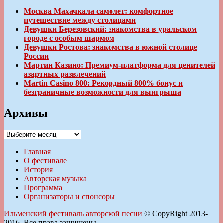
Москва Махачкала самолет: комфортное
путешествие между столицами
Девушки Березовский: знакомства в уральском
городе с особым шармом
Девушки Ростова: знакомства в южной столице
России
Мартин Казино: Премиум-платформа для ценителей
азартных развлечений
Martin Casino 800: Рекордный 800% бонус и
безграничные возможности для выигрыша
Архивы
Архивы
Главная
О фестивале
История
Авторская музыка
Программа
Организаторы и спонсоры
Ильменский фестиваль авторской песни
© CopyRight 2013-
2016. Все права защищены