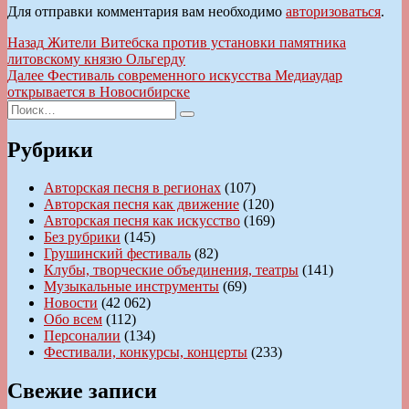
Для отправки комментария вам необходимо
авторизоваться
.
Навигация
Предыдущая
Назад
Жители Витебска против установки памятника
запись:
литовскому князю Ольгерду
по
Следующая
Далее
Фестиваль современного искусства Медиаудар
записям
запись:
открывается в Новосибирске
Искать:
Поиск
Рубрики
Авторская песня в регионах
(107)
Авторская песня как движение
(120)
Авторская песня как искусство
(169)
Без рубрики
(145)
Грушинский фестиваль
(82)
Клубы, творческие объединения, театры
(141)
Музыкальные инструменты
(69)
Новости
(42 062)
Обо всем
(112)
Персоналии
(134)
Фестивали, конкурсы, концерты
(233)
Свежие записи