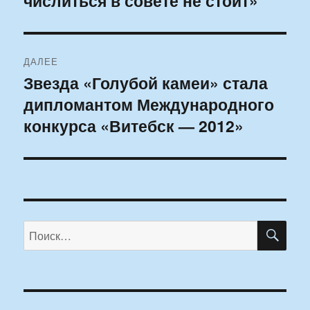
числиться в совете не стоит»
записям
ДАЛЕЕ
Звезда «Голубой камеи» стала
Следующая
дипломантом Международного
запись:
конкурса «Витебск — 2012»
ПО
Искать: