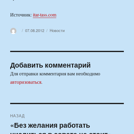
Источник:
itar-tass.com
Автор
Опубликовано
Рубрики
07.08.2012
Новости
Добавить комментарий
Для отправки комментария вам необходимо
авторизоваться
.
Навигация
НАЗАД
по
«Без желания работать
Предыдущая
запись: