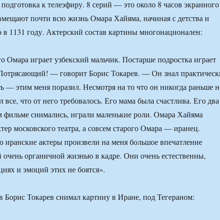
 подготовка к телеэфиру. 8 серий — это около 8 часов экранного
вмещают почти всю жизнь Омара Хайяма, начиная с детства и
ю в 1131 году. Актерский состав картины многонационален:
о Омара играет узбекский мальчик. Постарше подростка играет
Потрясающий! — говорит Борис Токарев. — Он знал практическ
ть — этим меня поразил. Несмотря на то что он никогда раньше н
л все, что от него требовалось. Его мама была счастлива. Его два
м фильме снимались, играли маленькие роли. Омара Хайяма
тер московского театра, а совсем старого Омара — иранец.
то иранские актеры произвели на меня большое впечатление
й очень органичной жизнью в кадре. Они очень естественны,
циях и эмоций этих не боятся».
в Борис Токарев снимал картину в Иране, под Тегераном: