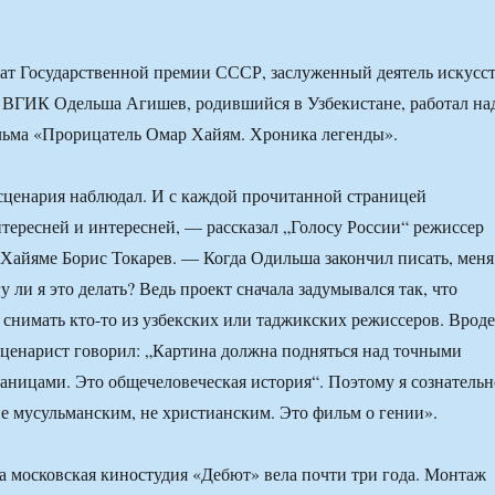
еат Государственной премии СССР, заслуженный деятель искусс
 ВГИК Одельша Агишев, родившийся в Узбекистане, работал на
льма «Прорицатель Омар Хайям. Хроника легенды».
сценария наблюдал. И с каждой прочитанной страницей
нтересней и интересней, — рассказал „Голосу России“ режиссер
Хайяме Борис Токарев. — Когда Одильша закончил писать, меня
у ли я это делать? Ведь проект сначала задумывался так, что
снимать кто-то из узбекских или таджикских режиссеров. Вроде
сценарист говорил: „Картина должна подняться над точными
ницами. Это общечеловеческая история“. Поэтому я сознательн
не мусульманским, не христианским. Это фильм о гении».
 московская киностудия «Дебют» вела почти три года. Монтаж