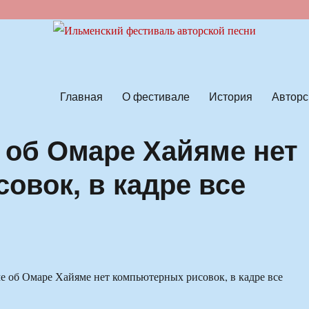
ской песни
Главная
О фестивале
История
Авторс
об Омаре Хайяме нет
овок, в кадре все