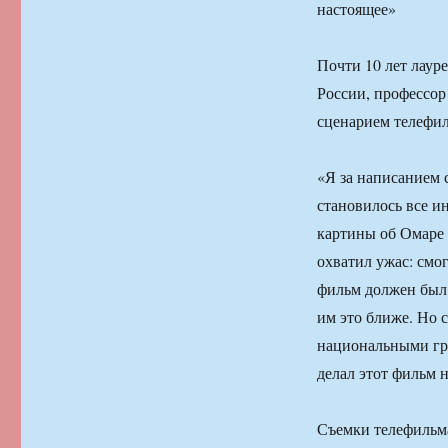
Почти 10 лет лаур
России, профессор
сценарием телефи
«Я за написанием 
становилось все и
картины об Омаре 
охватил ужас: смог
фильм должен был 
им это ближе. Но 
национальными гра
делал этот фильм 
Съемки телефильма