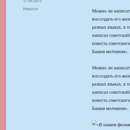
Автор
Опубликовано
17.05.2012
Рубрики
Новости
Можно ли написать
воссоздать его жи
разных языках, в 
написал советский 
повесть советског
Башня молчания», 
Можно ли написать
воссоздать его жи
разных языках, в 
написал советский 
повесть советског
Башня молчания», 