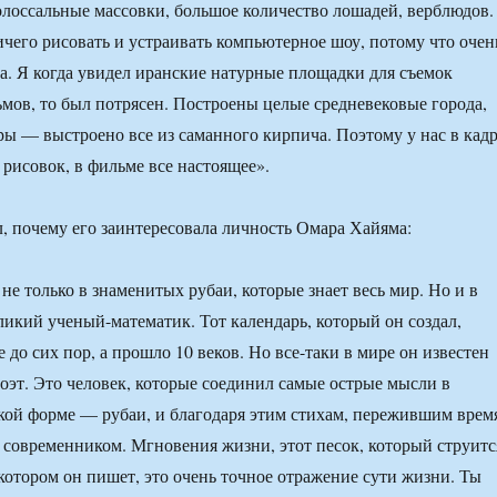
олоссальные массовки, большое количество лошадей, верблюдов.
ичего рисовать и устраивать компьютерное шоу, потому что очен
а. Я когда увидел иранские натурные площадки для съемок
мов, то был потрясен. Построены целые средневековые города,
ры — выстроено все из саманного кирпича. Поэтому у нас в кад
рисовок, в фильме все настоящее».
л, почему его заинтересовала личность Омара Хайяма:
не только в знаменитых рубаи, которые знает весь мир. Но и в
еликий ученый-математик. Тот календарь, который он создал,
 до сих пор, а прошло 10 веков. Но все-таки в мире он известен
поэт. Это человек, которые соединил самые острые мысли в
кой форме — рубаи, и благодаря этим стихам, пережившим врем
 современником. Мгновения жизни, этот песок, который струитс
 котором он пишет, это очень точное отражение сути жизни. Ты