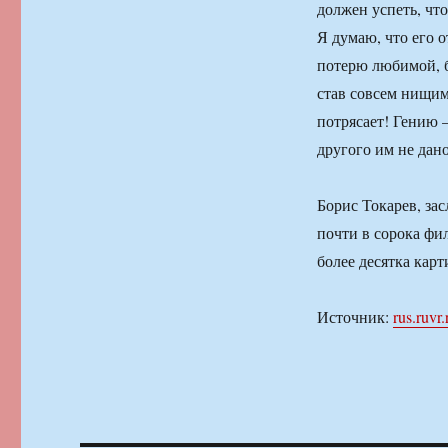
должен успеть, чт
Я думаю, что его 
потерю любимой, бы
став совсем нищим
потрясает! Гению 
другого им не дан
Борис Токарев, за
почти в сорока фи
более десятка карт
Источник:
rus.ruvr.