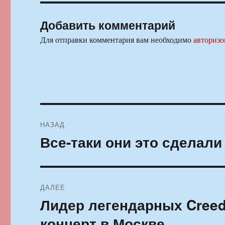
Добавить комментарий
Для отправки комментария вам необходимо
авторизо
Навигация
НАЗАД
по
Все-таки они это сделали
Предыдущая
запись:
записям
ДАЛЕЕ
Лидер легендарных Creed
Следующая
запись:
концерт в Москве