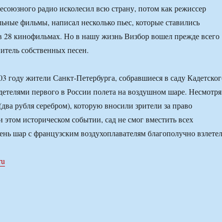
есоюзного радио исколесил всю страну, потом как режиссер
ьные фильмы, написал несколько пьес, которые ставились
в 28 кинофильмах. Но в нашу жизнь Визбор вошел прежде всего
нитель собственных песен.
03 году жители Санкт-Петербурга, собравшиеся в саду Кадетског
идетелями первого в России полета на воздушном шаре. Несмотря
(два рубля серебром), которую вносили зрители за право
и этом историческом событии, сад не смог вместить всех
нь шар с французским воздухоплавателям благополучно взлетел
ru