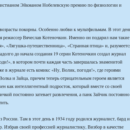
Христианом Эйкманом Нобелевскую премию по физиологии и
возрасты покорны. Особенно любви к мультфильмам. В этот ден
ся режиссер Вячеслав Котеночкин. Именно он подарил нам такие
я», «Лягушка-путешественница», «Странная птица» и, разумеетс
задолго до начала создания 19 серии Котеночкин создал журнал
оди!», в котором почти каждая часть завершалась знаменитой
же в журнале есть комикс «Ну, Волик, погоди!», где героями
Волка и Зайца, причем теперь отрицательным героем является
жен как интеллигентный подросток, который вместе со своей
чкой постоянно затевает развлечения, а панк Зайчик постоянно
тить.
з России. Там в этот день в 1934 году родился журналист, бард и
. Избрав своей профессией журналистику, Визбор в качестве