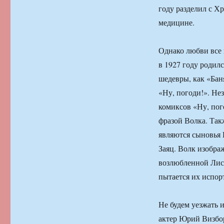
году разделил с 
медицине.
Однако любви все 
в 1927 году родил
шедевры, как «Бан
«Ну, погоди!». Не
комиксов «Ну, пог
фразой Волка. Так
являются сыновья 
Заяц. Волк изобра
возлюбленной Лиси
пытается их испор
Не будем уезжать и
актер Юрий Визбор