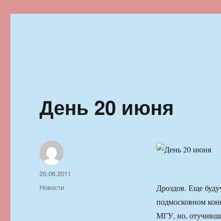
Ильменский фестиваль автор
День 20 июня
Автор
Опубликовано
20.06.2011
Рубрики
Новости
Дроздов. Еще буд
подмосковном конн
МГУ, но, отучившис