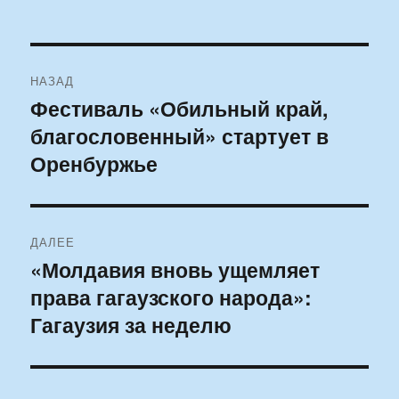
Навигация
НАЗАД
по
Фестиваль «Обильный край,
Предыдущая
благословенный» стартует в
запись:
записям
Оренбуржье
ДАЛЕЕ
«Молдавия вновь ущемляет
Следующая
права гагаузского народа»:
запись:
Гагаузия за неделю