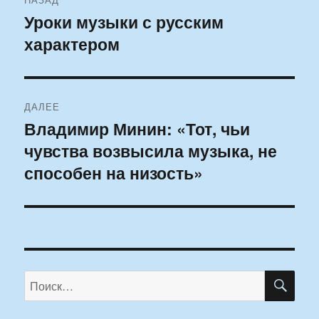
по
Уроки музыки с русским
Предыдущая
характером
запись:
записям
ДАЛЕЕ
Владимир Минин: «Тот, чьи
Следующая
чувства возвысила музыка, не
запись:
способен на низость»
ПО
Искать: