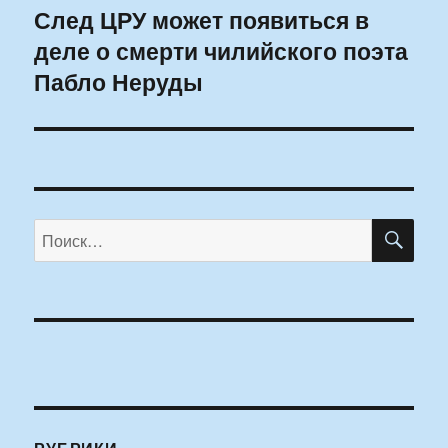
След ЦРУ может появиться в
Следующая
деле о смерти чилийского поэта
запись:
Пабло Неруды
ПО
Искать: