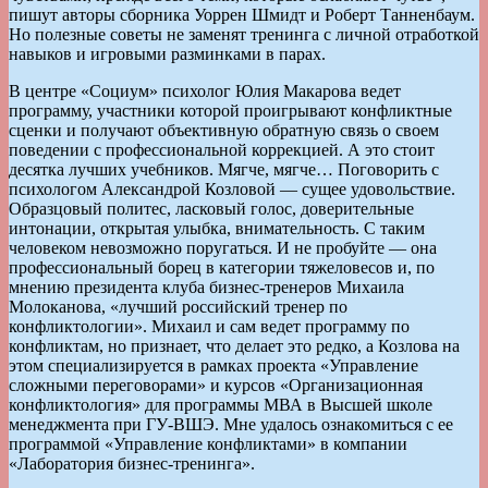
пишут авторы сборника Уоррен Шмидт и Роберт Танненбаум.
Но полезные советы не заменят тренинга с личной отработкой
навыков и игровыми разминками в парах.
В центре «Социум» психолог Юлия Макарова ведет
программу, участники которой проигрывают конфликтные
сценки и получают объективную обратную связь о своем
поведении с профессиональной коррекцией. А это стоит
десятка лучших учебников. Мягче, мягче… Поговорить с
психологом Александрой Козловой — сущее удовольствие.
Образцовый политес, ласковый голос, доверительные
интонации, открытая улыбка, внимательность. С таким
человеком невозможно поругаться. И не пробуйте — она
профессиональный борец в категории тяжеловесов и, по
мнению президента клуба бизнес-тренеров Михаила
Молоканова, «лучший российский тренер по
конфликтологии». Михаил и сам ведет программу по
конфликтам, но признает, что делает это редко, а Козлова на
этом специализируется в рамках проекта «Управление
сложными переговорами» и курсов «Организационная
конфликтология» для программы МВА в Высшей школе
менеджмента при ГУ-ВШЭ. Мне удалось ознакомиться с ее
программой «Управление конфликтами» в компании
«Лаборатория бизнес-тренинга».