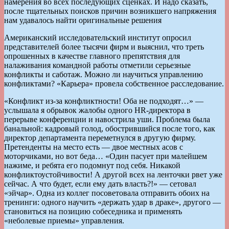
намерения во всех последующих сценках. И надо сказать,
после тщательных поисков причин возникшего напряжения
нам удавалось найти оригинальные решения
Американский исследовательский институт опросил
представителей более тысячи фирм и выяснил, что треть
опрошенных в качестве главного препятствия для
налаживания командной работы отметили серьезные
конфликты и саботаж. Можно ли научиться управлению
конфликтами? «Карьера» провела собственное расследование.
«Конфликт из-за конфликтности! Оба не подходят…» —
услышала я обрывок жалобы одного HR-директора в
перерыве конференции и навострила уши. Проблема была
банальной: кадровый голод, обострившийся после того, как
директор департамента переметнулся в другую фирму.
Претенденты на место есть — двое местных асов с
моторчиками, но вот беда… «Один пасует при малейшем
нажиме, и ребята его подомнут под себя. Никакой
конфликтоустойчивости! А другой всех на ленточки рвет уже
сейчас. А что будет, если ему дать власть?!» — сетовал
«эйчар». Одна из коллег посоветовала отправить обоих на
тренинги: одного научить «держать удар в драке», другого —
становиться на позицию собеседника и применять
«неболевые приемы» управления.