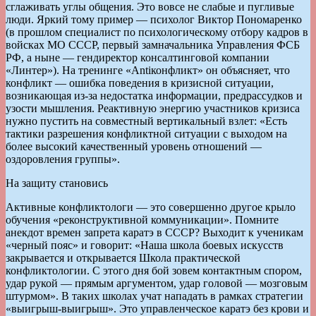
сглаживать углы общения. Это вовсе не слабые и пугливые
люди. Яркий тому пример — психолог Виктор Пономаренко
(в прошлом специалист по психологическому отбору кадров в
войсках МО СССР, первый замначальника Управления ФСБ
РФ, а ныне — гендиректор консалтинговой компании
«Линтер»). На тренинге «Antiконфликт» он объясняет, что
конфликт — ошибка поведения в кризисной ситуации,
возникающая из-за недостатка информации, предрассудков и
узости мышления. Реактивную энергию участников кризиса
нужно пустить на совместный вертикальный взлет: «Есть
тактики разрешения конфликтной ситуации с выходом на
более высокий качественный уровень отношений —
оздоровления группы».
На защиту становись
Активные конфликтологи — это совершенно другое крыло
обучения «реконструктивной коммуникации». Помните
анекдот времен запрета каратэ в СССР? Выходит к ученикам
«черный пояс» и говорит: «Наша школа боевых искусств
закрывается и открывается Школа практической
конфликтологии. С этого дня бой зовем контактным спором,
удар рукой — прямым аргументом, удар головой — мозговым
штурмом». В таких школах учат нападать в рамках стратегии
«выигрыш-выигрыш». Это управленческое каратэ без крови и