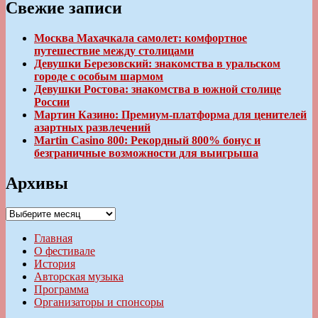
Свежие записи
Москва Махачкала самолет: комфортное
путешествие между столицами
Девушки Березовский: знакомства в уральском
городе с особым шармом
Девушки Ростова: знакомства в южной столице
России
Мартин Казино: Премиум-платформа для ценителей
азартных развлечений
Martin Casino 800: Рекордный 800% бонус и
безграничные возможности для выигрыша
Архивы
Архивы
Главная
О фестивале
История
Авторская музыка
Программа
Организаторы и спонсоры