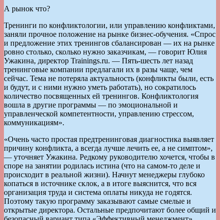
А рынок что?
Тренинги по конфликтологии, или управлению конфликтами,
заняли прочное положение на рынке бизнес-обучения. «Спрос
и предложение этих тренингов сбалансирован — их на рынке
ровно столько, сколько нужно заказчикам, — говорит Юлия
Ужакина, директор Trainings.ru. — Пять-шесть лет назад
тренинговые компании предлагали их в разы чаще, чем
сейчас. Тема не потеряла актуальность (конфликты были, есть
и будут, и с ними нужно уметь работать), но сократилось
количество посвященных ей тренингов. Конфликтология
вошла в другие программы — по эмоциональной и
управленческой компетентности, управлению стрессом,
коммуникациям».
«Очень часто простая предтренинговая диагностика выявляет
причину конфликта, а всегда лучше лечить ее, а не симптом»,
— уточняет Ужакина. Редкому руководителю хочется, чтобы в
споре на занятии родилась истина (что на самом-то деле и
происходит в реальной жизни). Начнут менеджеры глубоко
копаться в источнике склок, а в итоге выяснится, что вся
организация труда и система оплаты никуда не годятся.
Поэтому такую программу заказывают самые смелые и
открытые директора. Остальные предпочитают более общий и
безопасный вариант типа «Эффективный менеджмент».