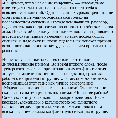
«Он думает, что у нас с ним конфликт», — невозмутимо
ответствует начальник, не позволяя втягивать себя в
выяснение отношений. Один из важных уроков тренинга: не
стоит решать ситуацию, основываясь только на
поверхностном суждении. Прежде чем начинать разговор,
надо понять, как видит ситуацию оппонент и обстоятельства
дела. После этой сценки участники оживились и принялись с
азартом искать тайные намерения во всех последующих
сценках. И надо сказать, после тщательных поисков причин
возникшего напряжения нам удавалось найти оригинальные
решения.
Но не все участники так легко осваивают тонкие
дипломатические приемы. Во время второго блока, после
тренерского тезиса «…организационная конфликтология
допускает моделирование конфликта для поддержания
рабочего напряжения в группе….» с места вскочила дама,
воспринявшая этот тезис как личное оскорбление:
«Моделирование конфликта — это плохо! Это негативно
сказывается на эмоциональном климате! Качестве работы!
Самочувствии участников!» — выкрикивала она. После
рассказа Александры о катализаторах конфликтного
напряжения дама признала, что своим эмоциональным
высказыванием создала конфликтную ситуацию в группе.