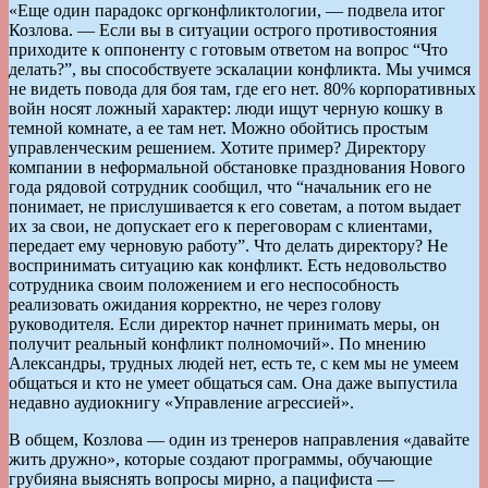
«Еще один парадокс оргконфликтологии, — подвела итог
Козлова. — Если вы в ситуации острого противостояния
приходите к оппоненту с готовым ответом на вопрос “Что
делать?”, вы способствуете эскалации конфликта. Мы учимся
не видеть повода для боя там, где его нет. 80% корпоративных
войн носят ложный характер: люди ищут черную кошку в
темной комнате, а ее там нет. Можно обойтись простым
управленческим решением. Хотите пример? Директору
компании в неформальной обстановке празднования Нового
года рядовой сотрудник сообщил, что “начальник его не
понимает, не прислушивается к его советам, а потом выдает
их за свои, не допускает его к переговорам с клиентами,
передает ему черновую работу”. Что делать директору? Не
воспринимать ситуацию как конфликт. Есть недовольство
сотрудника своим положением и его неспособность
реализовать ожидания корректно, не через голову
руководителя. Если директор начнет принимать меры, он
получит реальный конфликт полномочий». По мнению
Александры, трудных людей нет, есть те, с кем мы не умеем
общаться и кто не умеет общаться сам. Она даже выпустила
недавно аудиокнигу «Управление агрессией».
В общем, Козлова — один из тренеров направления «давайте
жить дружно», которые создают программы, обучающие
грубияна выяснять вопросы мирно, а пацифиста —