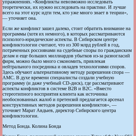
упражнениях. «Конфликты невозможно исследовать
теоретически, их нужно исследовать на практике. И лучше
всего на этот курс идти тем, кто уже много знает в теории»,
— уточняет она.
Если же конфликт зашел далеко, стоит обратить внимание на
программы (хотя их немного), в которых рассматриваются
психолого-юридические аспекты. В Сибирском центре
конфликтологии считают, что из 300 млрд рублей в год,
потраченных россиянами на судебные споры по гражданским
делам и еще больших миллиардов убытков из-за разногласий
фирм, можно было много сэкономить, привлекая
нейтрального посредника и овладев технологиями споров.
Здесь обучают альтернативному методу разрешения спора —
АМС. В духе времени специалисты создали учебную
программу (и даже учебный CD-диск), где рассматривают
аспекты конфликтов в системе В2В и В2С. «Вместо
стереотипного восприятия клиента как источника
необоснованных жалоб и претензий предлагается арсенал
конструктивных методов разрешения конфликтов», —
уточняет Марат Авдыев, директор Сибирского центра
конфликтологии.
Метод Бонда. Колина Бонда