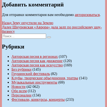
Добавить комментарий
Для отправки комментария вам необходимо
авторизоваться
.
Навигация
Предыдущая
Назад
Зему опустили на Землю
запись:
Следующая
Далее
Шнуровская «Аврора» дала залп по российскому шоу-
по
запись:
бизнесу
записям
Искать:
Поиск
Рубрики
Авторская песня в регионах
(107)
Авторская песня как движение
(120)
Авторская песня как искусство
(169)
Без рубрики
(145)
Грушинский фестиваль
(82)
Клубы, творческие объединения, театры
(141)
Музыкальные инструменты
(69)
Новости
(42 062)
Обо всем
(112)
Персоналии
(134)
Фестивали, конкурсы, концерты
(233)