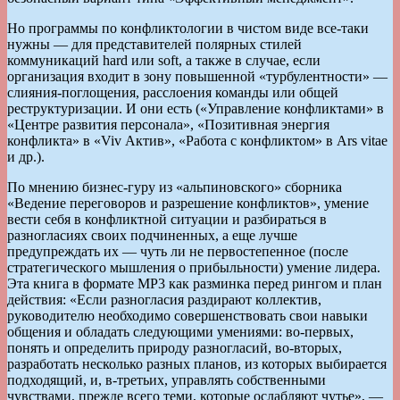
Но программы по конфликтологии в чистом виде все-таки
нужны — для представителей полярных стилей
коммуникаций hard или soft, а также в случае, если
организация входит в зону повышенной «турбулентности» —
слияния-поглощения, расслоения команды или общей
реструктуризации. И они есть («Управление конфликтами» в
«Центре развития персонала», «Позитивная энергия
конфликта» в «Viv Актив», «Работа с конфликтом» в Ars vitae
и др.).
По мнению бизнес-гуру из «альпиновского» сборника
«Ведение переговоров и разрешение конфликтов», умение
вести себя в конфликтной ситуации и разбираться в
разногласиях своих подчиненных, а еще лучше
предупреждать их — чуть ли не первостепенное (после
стратегического мышления о прибыльности) умение лидера.
Эта книга в формате MP3 как разминка перед рингом и план
действия: «Если разногласия раздирают коллектив,
руководителю необходимо совершенствовать свои навыки
общения и обладать следующими умениями: во-первых,
понять и определить природу разногласий, во-вторых,
разработать несколько разных планов, из которых выбирается
подходящий, и, в-третьих, управлять собственными
чувствами, прежде всего теми, которые ослабляют чутье», —