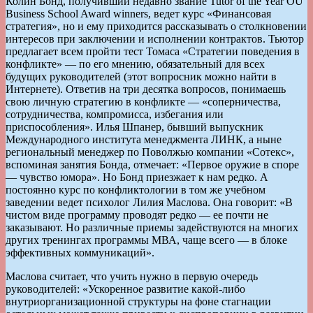
Колин Бонд, получивший недавно звание Tutor of the Year OU
Business School Award winners, ведет курс «Финансовая
стратегия», но и ему приходится рассказывать о столкновении
интересов при заключении и исполнении контрактов. Тьютор
предлагает всем пройти тест Томаса «Стратегии поведения в
конфликте» — по его мнению, обязательный для всех
будущих руководителей (этот вопросник можно найти в
Интернете). Ответив на три десятка вопросов, понимаешь
свою личную стратегию в конфликте — «соперничества,
сотрудничества, компромисса, избегания или
приспособления». Илья Шпанер, бывший выпускник
Международного института менеджмента ЛИНК, а ныне
региональный менеджер по Поволжью компании «Сотекс»,
вспоминая занятия Бонда, отмечает: «Первое оружие в споре
— чувство юмора». Но Бонд приезжает к нам редко. А
постоянно курс по конфликтологии в том же учебном
заведении ведет психолог Лилия Маслова. Она говорит: «В
чистом виде программу проводят редко — ее почти не
заказывают. Но различные приемы задействуются на многих
других тренингах программы МВА, чаще всего — в блоке
эффективных коммуникаций».
Маслова считает, что учить нужно в первую очередь
руководителей: «Ускоренное развитие какой-либо
внутриорганизационной структуры на фоне стагнации