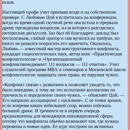
исков.
Настоящий профи учит приемам везде и на собственном
примере. С Любовью Цой я встретилась на конференции,
когда во время одной скучной речи она встала и прервала
дрему президиума вопросом, из-за которого разгорелась
интересная дискуссия. Зал был ей благодарен: доклад был
бесполезным, слабый оратор и сам мучился на трибуне, но
никто не решался попросить его закончить. Оказалось,
Любовь — известный мастер конструктивного конфликта,
кандидат социологических наук, автор книг «Практическая
конфликтология» и «Организационный
конфликтменеджмент: 111 вопросов — 111 ответов». Учит
слушателей программ МВА и семинаров в Московской школе
конфликтологии защищать свои права, не нарушая чужих.
«Конфликт связан с развитием и позволяет увидеть то, что
было невидимо, к тому же это испытание коллектива на
прочность и определение своих-чужих, — объясняет Цой. —
Его напрасно ассоциируют с насилием». С ее точки зрения,
если вовремя начать небольшой спор, можно избежать
большой драки. И тренинги ее в первую очередь
предназначены для менеджеров инновационной сферы,
потому что конфликты обычно возникают там, где нужны
перемены и новые идеи. Ее курс построен на активных