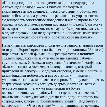
«Наш подход — чисто поведенческий, — предупредила
Александра Козлова. — Мы учимся наблюдать и
анализировать поведение, а потому смотрим и обсуждаем
видеокейсы, а затем учимся на тренинговых упражнениях
моделировать собственное поведение и анализировать его
эффективность с точки зрения достижения целей. Они могут
быть противоположными, поэтому необходимо показать, как
в одних случаях надо не допустить или погасить конфликт, в
других — смоделировать его, обратить себе на пользу».
На занятии мы разбирали сложную ситуацию: главный герой
(в игре — Борис) пригласил бывшего однокашника (Алексея)
поработать в своей фирме, но через три месяца новичку
сделали предложение занять место начальника рабочей
группы отдела. У Алексея внутренний этический конфликт.
«Как мне подниматься через голову человека, который
пригласил на работу? А с другой стороны, у меня и опыта, и
квалификации побольше, и все это видят», — кричит
участник тренинга, вживаясь в его роль. Борису важно начать
свару, чтобы красиво хлопнуть дверью и оставить всех с
чувством вины — его уже пригласили на более
высокооплачиваемую работу. И вот сценка: «назначенный
начальник» с сотрудником идут по коридору, навстречу им
«страдалец», который, поравнявшись, цедит: «Подхалим и
карьерист!» — «Что это с ним?» — спрашивает сотрудник.