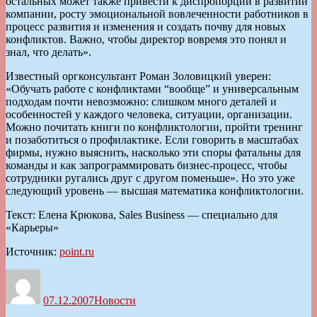
остальных может также привести к диспропорции в развитии
компании, росту эмоциональной вовлеченности работников в
процесс развития и изменения и создать почву для новых
конфликтов. Важно, чтобы директор вовремя это понял и
знал, что делать».
Известный оргконсультант Роман Золовицкий уверен:
«Обучать работе с конфликтами “вообще” и универсальным
подходам почти невозможно: слишком много деталей и
особенностей у каждого человека, ситуации, организации.
Можно почитать книги по конфликтологии, пройти тренинг
и позаботиться о профилактике. Если говорить в масштабах
фирмы, нужно выяснить, насколько эти споры фатальны для
команды и как запрограммировать бизнес-процесс, чтобы
сотрудники ругались друг с другом поменьше». Но это уже
следующий уровень — высшая математика конфликтологии.
Текст: Елена Крюкова, Sales Business — специально для
«Карьеры»
Источник:
point.ru
Автор
Опубликовано
Рубрики
07.12.2007
Новости