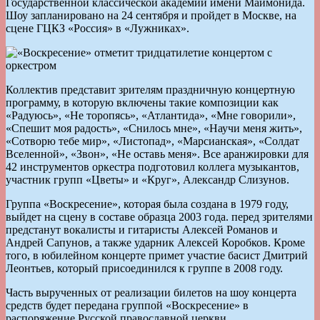
Государственной классической академии имени Маймонида.
Шоу запланировано на 24 сентября и пройдет в Москве, на
сцене ГЦКЗ «Россия» в «Лужниках».
Коллектив представит зрителям праздничную концертную
программу, в которую включены такие композиции как
«Радуюсь», «Не торопясь», «Атлантида», «Мне говорили»,
«Спешит моя радость», «Снилось мне», «Научи меня жить»,
«Сотворю тебе мир», «Листопад», «Марсианская», «Солдат
Вселенной», «Звон», «Не оставь меня». Все аранжировки для
42 инструментов оркестра подготовил коллега музыкантов,
участник групп «Цветы» и «Круг», Александр Слизунов.
Группа «Воскресение», которая была создана в 1979 году,
выйдет на сцену в составе образца 2003 года. перед зрителями
предстанут вокалисты и гитаристы Алексей Романов и
Андрей Сапунов, а также ударник Алексей Коробков. Кроме
того, в юбилейном концерте примет участие басист Дмитрий
Леонтьев, который присоединился к группе в 2008 году.
Часть вырученных от реализации билетов на шоу концерта
средств будет передана группой «Воскресение» в
распоряжение Русской православной церкви.