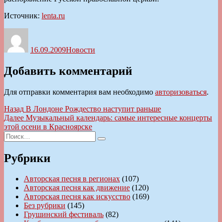
Источник:
lenta.ru
Автор
Опубликовано
Рубрики
16.09.2009
Новости
Добавить комментарий
Для отправки комментария вам необходимо
авторизоваться
.
Навигация
Предыдущая
Назад
В Лондоне Рождество наступит раньше
запись:
Следующая
Далее
Музыкальный календарь: самые интересные концерты
по
запись:
этой осени в Красноярске
записям
Искать:
Поиск
Рубрики
Авторская песня в регионах
(107)
Авторская песня как движение
(120)
Авторская песня как искусство
(169)
Без рубрики
(145)
Грушинский фестиваль
(82)