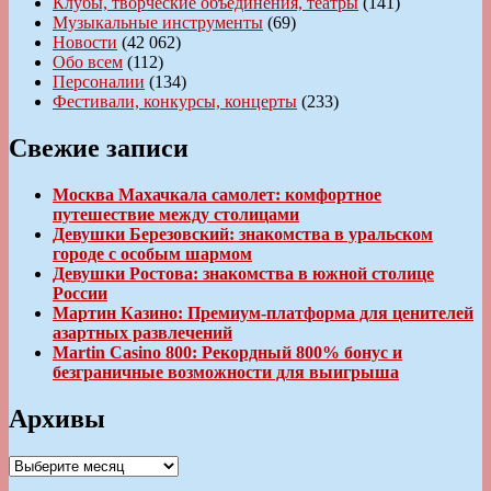
Клубы, творческие объединения, театры
(141)
Музыкальные инструменты
(69)
Новости
(42 062)
Обо всем
(112)
Персоналии
(134)
Фестивали, конкурсы, концерты
(233)
Свежие записи
Москва Махачкала самолет: комфортное
путешествие между столицами
Девушки Березовский: знакомства в уральском
городе с особым шармом
Девушки Ростова: знакомства в южной столице
России
Мартин Казино: Премиум-платформа для ценителей
азартных развлечений
Martin Casino 800: Рекордный 800% бонус и
безграничные возможности для выигрыша
Архивы
Архивы