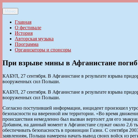
Перейти
к
Меню
Ильменский фестиваль авторской песни
содержимому
Главная
О фестивале
История
Авторская музыка
Программа
Организаторы и спонсоры
При взрыве мины в Афганистане погиб
КАБУЛ, 27 сентября. В Афганистане в результате взрыва прид
вооруженных сил Польши.
КАБУЛ, 27 сентября. В Афганистане в результате взрыва прид
вооруженных сил Польши.
Согласно поступившей информации, инцидент произошел утром
безопасности на вверенной им территории. «Во время движения
происшествия немедленно был вызван вертолет для его эвакуаци
Добавим, на данный момент в Афганистане служат около 2,6 т
обеспечивать безопасность в провинции Газни. С сентября 2
заявлениям, Польша намерена начать вывод своих войск из рег