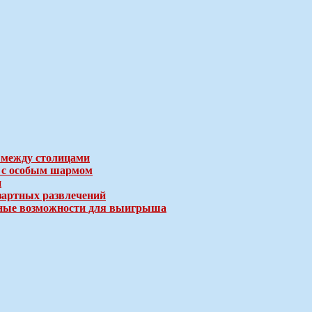
 между столицами
е с особым шармом
и
зартных развлечений
ичные возможности для выигрыша