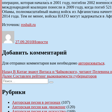
операции, которая началась в 2001 году, погибли 2002 военно
международной коалиции понесли в 2009 году, когда погиб 52
Обамы, полномасштабный вывод войск из Афганистана начнетс
2014 года. Тем не менее, войска НАТО могут задержаться в Аф
Источник:
rosbalt.ru
Автор
Опубликовано
Рубрики
27.09.2010
Новости
Добавить комментарий
Для отправки комментария вам необходимо
авторизоваться
.
Навигация
Предыдущая
Назад
В Китае знают Витаса и Чайковского, читают Пелевина 
запись:
Следующая
Далее
Составлен рейтинг выживаемости губернаторов
по
Искать:
запись:
Поиск
записям
Рубрики
Авторская песня в регионах
(107)
Авторская песня как движение
(120)
Авторская песня как искусство
(169)