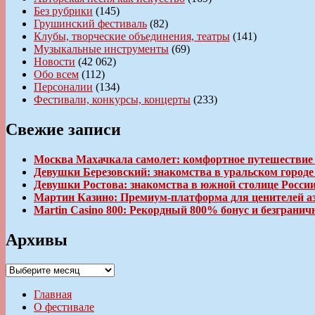
Без рубрики
(145)
Грушинский фестиваль
(82)
Клубы, творческие объединения, театры
(141)
Музыкальные инструменты
(69)
Новости
(42 062)
Обо всем
(112)
Персоналии
(134)
Фестивали, конкурсы, концерты
(233)
Свежие записи
Москва Махачкала самолет: комфортное путешествие
Девушки Березовский: знакомства в уральском город
Девушки Ростова: знакомства в южной столице Росси
Мартин Казино: Премиум-платформа для ценителей а
Martin Casino 800: Рекордный 800% бонус и безгран
Архивы
Архивы
Главная
О фестивале