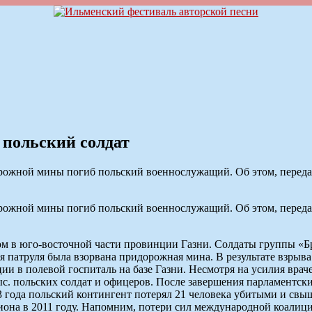
 польский солдат
орожной мины погиб польский военнослужащий. Об этом, переда
орожной мины погиб польский военнослужащий. Об этом, переда
 в юго-восточной части провинции Газни. Солдаты группы «Бр
 патруля была взорвана придорожная мина. В результате взрыва
и в полевой госпиталь на базе Газни. Несмотря на усилия враче
ыс. польских солдат и офицеров. После завершения парламентск
003 года польский контингент потерял 21 человека убитыми и 
иона в 2011 году. Напомним, потери сил международной коалици