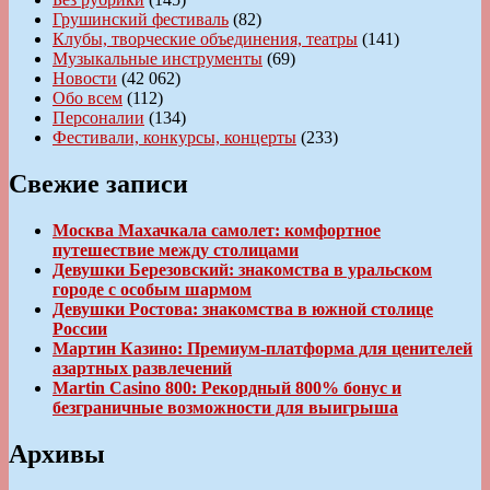
Грушинский фестиваль
(82)
Клубы, творческие объединения, театры
(141)
Музыкальные инструменты
(69)
Новости
(42 062)
Обо всем
(112)
Персоналии
(134)
Фестивали, конкурсы, концерты
(233)
Свежие записи
Москва Махачкала самолет: комфортное
путешествие между столицами
Девушки Березовский: знакомства в уральском
городе с особым шармом
Девушки Ростова: знакомства в южной столице
России
Мартин Казино: Премиум-платформа для ценителей
азартных развлечений
Martin Casino 800: Рекордный 800% бонус и
безграничные возможности для выигрыша
Архивы