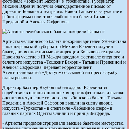
фестивале «Тошкент Бахори» в Узбекистане. Губернатор
Михаил Юревич получил благодарственное письмо от
дирекции Большого театра им. Навои Ташкента за участие в
работе форума солистов челябинского балета Татьяны
Предеиной и Алексея Сафронова.
Артисты челябинского балета покорили зрителей Узбекистана
– южноуральский губернатор Михаил Юревич получил
благодарственное письмо от дирекции Большого театра им.
Навои за участие в III Международном фестивале оперного и
балетного искусства «Тошкент Бахори» Татьяны Предеиной и
Алексея Сафронова, передает корреспондент
Агентствановостей «Доступ» со ссылкой на пресс-службу
главы региона.
Директор Бахтиер Якубов поблагодарил Юревича за
содействие в организационных вопросах фестиваля и высоко
оценил выступление солистов челябинского балета. Татьяна
Предеина и Алексей Сафронов вышли на сцену дворца
искусств «Туркестан» в спектакле «Лебединое озеро» в
главных партиях Одетты-Одилии и принца Зигфрида.
«Артисты продемонстрировали высшее балетное мастерство,
владение сложнейшими техническими приемами в сочетании