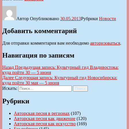
Автор
Опубликовано
30.05.2013
Рубрики
Новости
Добавить комментарий
Для отправки комментария вам необходимо
авторизоваться
.
Навигация по записям
Назад
Предыдущая запись:
Культурный гид Владивостока:
куда пойти 30 — 5 июня
Далее
Следующая запись:
Культурный гид Новосибирска:
куда пойти 30 мая — 5 июня
Искать:
Поиск
Рубрики
Авторская песня в регионах
(107)
Авторская песня как движение
(120)
Авторская песня как искусство
(169)
Без рубрики
(145)