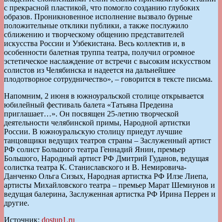
с прекрасной пластикой, что помогло созданию глубоких
образов. Проникновенное исполнение вызвало бурные
положительные отклики публики, а также послужило
сближению и творческому общению представителей
искусства России и Узбекистана. Весь коллектив и, в
особенности балетная труппа театра, получил огромное
эстетическое наслаждение от встречи с высоким искусством
солистов из Челябинска и надеется на дальнейшее
плодотворное сотрудничество», – говорится в тексте письма.
Напомним, 2 июня в южноуральской столице открывается
юбилейный фестиваль балета «Татьяна Предеина
приглашает…». Он посвящен 25-летию творческой
деятельности челябинской примы, Народной артистки
России. В южноуральскую столицу приедут лучшие
танцовщики ведущих театров страны – Заслуженный артист
РФ солист Большого театра Геннадий Янин, премьер
Большого, Народный артист РФ Дмитрий Гуданов, ведущая
солистка театра К. Станиславского и В. Немировича-
Данченко Ольга Сизых, Народная артистка РФ Илзе Лиепа,
артисты Михайловского театра – премьер Марат Шемиунов и
ведущая балерина, Заслуженная артистка РФ Ирина Перрен и
другие.
Источник:
dostup1.ru