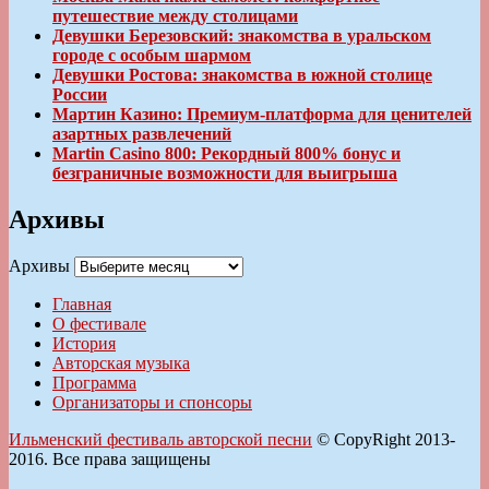
путешествие между столицами
Девушки Березовский: знакомства в уральском
городе с особым шармом
Девушки Ростова: знакомства в южной столице
России
Мартин Казино: Премиум-платформа для ценителей
азартных развлечений
Martin Casino 800: Рекордный 800% бонус и
безграничные возможности для выигрыша
Архивы
Архивы
Главная
О фестивале
История
Авторская музыка
Программа
Организаторы и спонсоры
Ильменский фестиваль авторской песни
© CopyRight 2013-
2016. Все права защищены