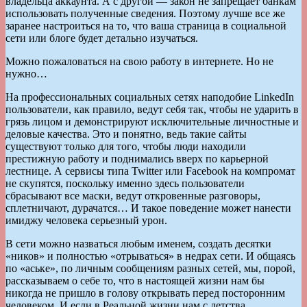
владельца аккаунта. А с другой — закон не запрещает банкам
использовать полученные сведения. Поэтому лучше все же
заранее настроиться на то, что ваша страница в социальной
сети или блоге будет детально изучаться.
Можно пожаловаться на свою работу в интернете. Но не
нужно…
На профессиональных социальных сетях наподобие LinkedIn
пользователи, как правило, ведут себя так, чтобы не ударить в
грязь лицом и демонстрируют исключительные личностные и
деловые качества. Это и понятно, ведь такие сайты
существуют только для того, чтобы люди находили
престижную работу и поднимались вверх по карьерной
лестнице. А сервисы типа Twitter или Facebook на компромат
не скупятся, поскольку именно здесь пользователи
сбрасывают все маски, ведут откровенные разговоры,
сплетничают, дурачатся… И такое поведение может нанести
имиджу человека серьезный урон.
В сети можно назваться любым именем, создать десятки
«ников» и полностью «отрываться» в недрах сети. И общаясь
по «аське», по личным сообщениям разных сетей, мы, порой,
рассказываем о себе то, что в настоящей жизни нам бы
никогда не пришло в голову открывать перед посторонним
человеком. И если в Реальной жизни нам с детства