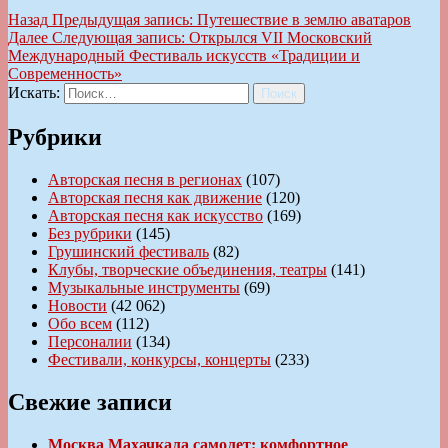
Назад
Предыдущая запись:
Путешествие в землю аватаров
Далее
Следующая запись:
Открылся VII Московский
Международный Фестиваль искусств «Традиции и
Современность»
Искать:
Поиск
Рубрики
Авторская песня в регионах
(107)
Авторская песня как движение
(120)
Авторская песня как искусство
(169)
Без рубрики
(145)
Грушинский фестиваль
(82)
Клубы, творческие объединения, театры
(141)
Музыкальные инструменты
(69)
Новости
(42 062)
Обо всем
(112)
Персоналии
(134)
Фестивали, конкурсы, концерты
(233)
Свежие записи
Москва Махачкала самолет: комфортное