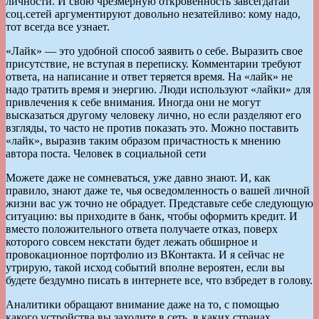
личности. И свою чрезмерную откровенность завсегдатаи
соц.сетей аргументируют довольно незатейливо: кому надо,
тот всегда все узнает.
«Лайк» — это удобной способ заявить о себе. Выразить свое
присутствие, не вступая в переписку. Комментарии требуют
ответа, на написание и ответ теряется время. На «лайк» не
надо тратить время и энергию. Люди используют «лайки» для
привлечения к себе внимания. Иногда они не могут
высказаться другому человеку лично, но если разделяют его
взгляды, то часто не против показать это. Можно поставить
«лайк», выразив таким образом причастность к мнению
автора поста. Человек в социальной сети
Можете даже не сомневаться, уже давно знают. И, как
правило, знают даже те, чья осведомленность о вашей личной
жизни вас уж точно не обрадует. Представьте себе следующую
ситуацию: вы приходите в банк, чтобы оформить кредит. И
вместо положительного ответа получаете отказ, поверх
которого совсем некстати будет лежать обширное и
провокационное портфолио из ВКонтакта. И я сейчас не
утрирую, такой исход событий вполне вероятен, если вы
будете бездумно писать в интернете все, что взбредет в голову.
Аналитики обращают внимание даже на то, с помощью
какого устройства вы заходите в сеть, в каких странах