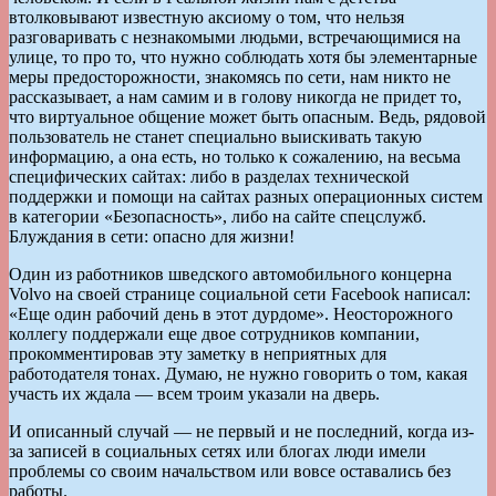
втолковывают известную аксиому о том, что нельзя
разговаривать с незнакомыми людьми, встречающимися на
улице, то про то, что нужно соблюдать хотя бы элементарные
меры предосторожности, знакомясь по сети, нам никто не
рассказывает, а нам самим и в голову никогда не придет то,
что виртуальное общение может быть опасным. Ведь, рядовой
пользователь не станет специально выискивать такую
информацию, а она есть, но только к сожалению, на весьма
специфических сайтах: либо в разделах технической
поддержки и помощи на сайтах разных операционных систем
в категории «Безопасность», либо на сайте спецслужб.
Блуждания в сети: опасно для жизни!
Один из работников шведского автомобильного концерна
Volvo на своей странице социальной сети Facebook написал:
«Еще один рабочий день в этот дурдоме». Неосторожного
коллегу поддержали еще двое сотрудников компании,
прокомментировав эту заметку в неприятных для
работодателя тонах. Думаю, не нужно говорить о том, какая
участь их ждала — всем троим указали на дверь.
И описанный случай — не первый и не последний, когда из-
за записей в социальных сетях или блогах люди имели
проблемы со своим начальством или вовсе оставались без
работы.