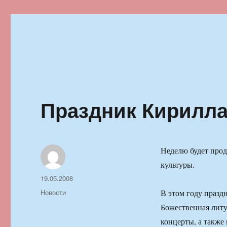
Ильменский фестиваль автор
Праздник Кирилл
Неделю будет прод
культуры.
Автор
Опубликовано
19.05.2008
Рубрики
Новости
В этом году празд
Божественная литу
концерты, а также