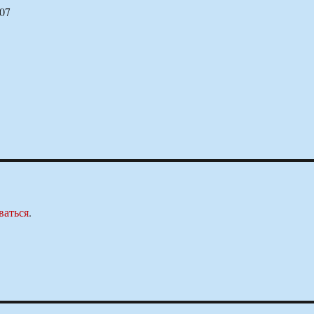
507
ваться
.