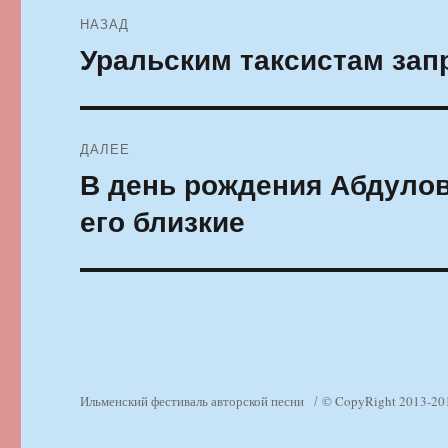
Навигация
НАЗАД
по
Уральским таксистам зап
Предыдущая
запись:
записям
ДАЛЕЕ
В день рождения Абдулов
Следующая
запись:
его близкие
Ильменский фестиваль авторской песни
© CopyRight 2013-20