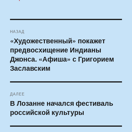
Навигация
НАЗАД
по
«Художественный» покажет
Предыдущая
предвосхищение Индианы
запись:
записям
Джонса. «Афиша» с Григорием
Заславским
ДАЛЕЕ
В Лозанне начался фестиваль
Следующая
российской культуры
запись: