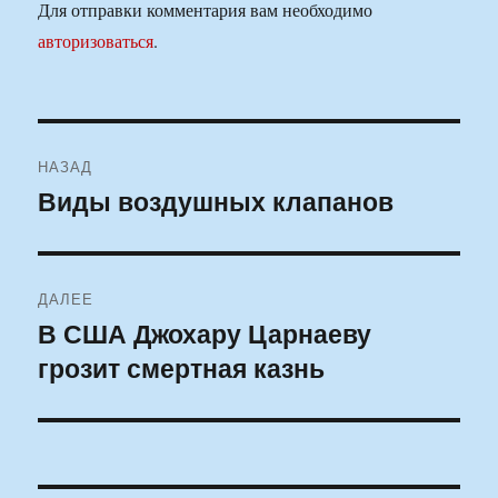
Для отправки комментария вам необходимо
авторизоваться
.
Навигация
НАЗАД
по
Виды воздушных клапанов
Предыдущая
запись:
записям
ДАЛЕЕ
В США Джохару Царнаеву
Следующая
грозит смертная казнь
запись: