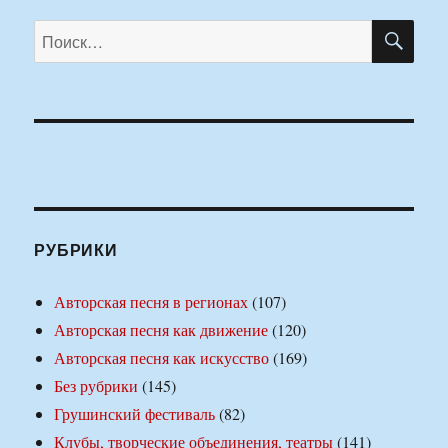
ПО
Искать:
РУБРИКИ
Авторская песня в регионах
(107)
Авторская песня как движение
(120)
Авторская песня как искусство
(169)
Без рубрики
(145)
Грушинский фестиваль
(82)
Клубы, творческие объединения, театры
(141)