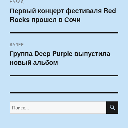
НАЗАД
по
Первый концерт фестиваля Red
Предыдущая
Rocks прошел в Сочи
запись:
записям
ДАЛЕЕ
Группа Deep Purple выпустила
Следующая
новый альбом
запись:
ПО
Искать: