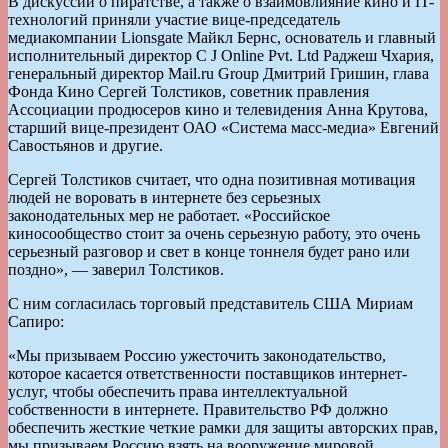
В дискуссии о пиратстве, а также о взаимовлияние кино и IT-
технологий приняли участие вице-председатель
медиакомпании Lionsgate Майкл Бернс, основатель и главный
исполнительный директор C J Online Pvt. Ltd Раджеш Чхария,
генеральный директор Mail.ru Group Дмитрий Гришин, глава
Фонда Кино Сергей Толстиков, советник правления
Ассоциации продюсеров кино и телевидения Анна Крутова,
старший вице-президент ОАО «Система масс-медиа» Евгений
Савостьянов и другие.
Сергей Толстиков считает, что одна позитивная мотивация
людей не воровать в интернете без серьезных
законодательных мер не работает. «Российское
киносообщество стоит за очень серьезную работу, это очень
серьезный разговор и свет в конце тоннеля будет рано или
поздно», — заверил Толстиков.
С ним согласилась торговый представитель США Мириам
Сапиро:
«Мы призываем Россию ужесточить законодательство,
которое касается ответственности поставщиков интернет-
услуг, чтобы обеспечить права интеллектуальной
собственности в интернете. Правительство РФ должно
обеспечить жесткие четкие рамки для защиты авторских прав,
мы призываем Россию взять на вооружение мировой