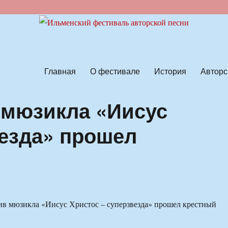
ской песни
Главная
О фестивале
История
Авторс
 мюзикла «Иисус
везда» прошел