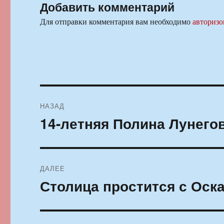
Добавить комментарий
Для отправки комментария вам необходимо
авторизо
Навигация
НАЗАД
по
14-летняя Полина Лунего
Предыдущая
запись:
записям
ДАЛЕЕ
Столица простится с Ос
Следующая
запись: