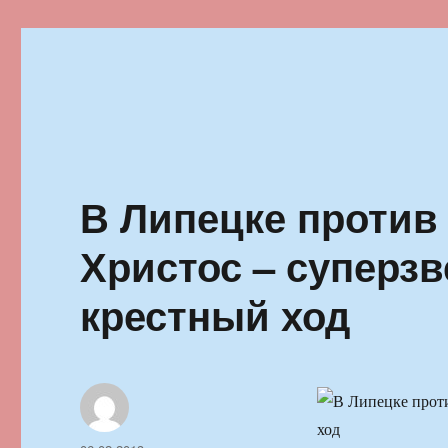
Ильменский фестиваль автор
В Липецке против
Христос – суперз
крестный ход