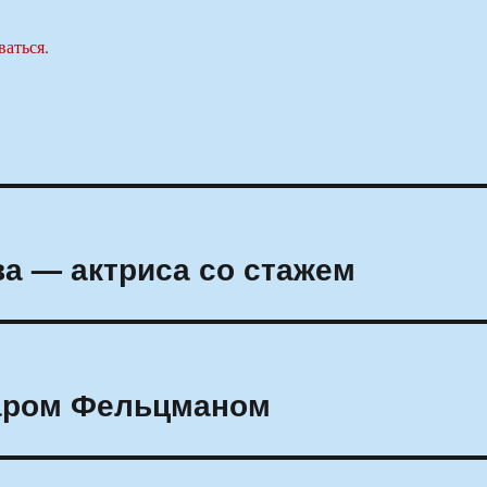
ваться
.
ва — актриса со стажем
каром Фельцманом