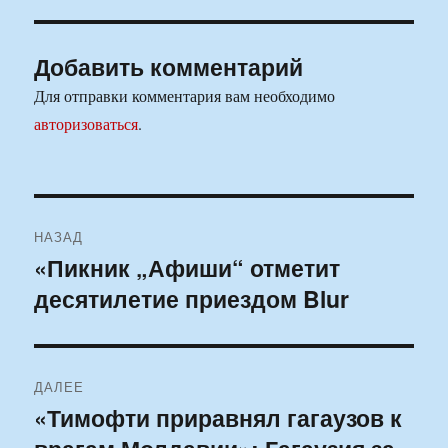
Добавить комментарий
Для отправки комментария вам необходимо
авторизоваться
.
Навигация
НАЗАД
по
«Пикник „Афиши“ отметит
Предыдущая
десятилетие приездом Blur
запись:
записям
ДАЛЕЕ
«Тимофти приравнял гагаузов к
Следующая
запись: