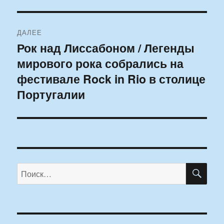
ДАЛЕЕ
Рок над Лиссабоном / Легенды
Следующая
мирового рока собрались на
запись:
фестивале Rock in Rio в столице
Португалии
ПО
Искать: