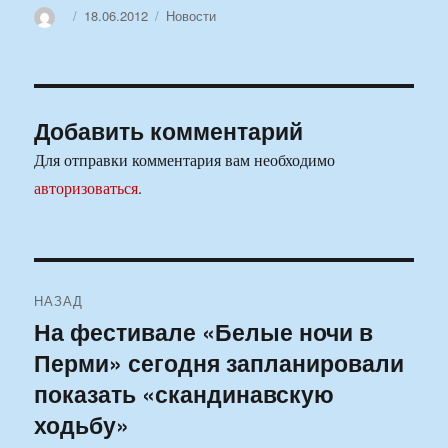
Автор
Опубликовано
Рубрики
18.06.2012
Новости
Добавить комментарий
Для отправки комментария вам необходимо
авторизоваться
.
Навигация
НАЗАД
по
На фестивале «Белые ночи в
Предыдущая
Перми» сегодня запланировали
запись:
записям
показать «скандинавскую
ходьбу»