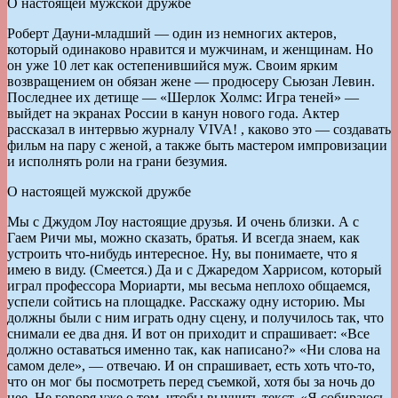
О настоящей мужской дружбе
Роберт Дауни-младший — один из не­многих актеров,
который одинаково нравится и мужчинам, и женщинам. Но
он уже 10 лет как остепенившийся муж. Своим ярким
возвращением он обязан жене — продюсеру Сьюзан Левин.
Последнее их детище — «Шерлок Холмс: Игра теней» —
выйдет на экранах России в канун нового года. Актер
рассказал в интервью журналу VIVA! , каково это — создавать
фильм на пару с женой, а также быть мастером импровизации
и исполнять роли на грани безумия.
О настоящей мужской дружбе
Мы с Джудом Лоу настоящие друзья. И очень близки. А с
Гаем Ричи мы, можно сказать, братья. И всегда знаем, как
устроить что-нибудь интересное. Ну, вы понимаете, что я
имею в виду. (Смеется.) Да и с Джаредом Харрисом, который
играл профессора Мориарти, мы весьма неплохо общаемся,
успели сойтись на площадке. Расскажу одну историю. Мы
должны были с ним играть одну сцену, и получилось так, что
снимали ее два дня. И вот он приходит и спрашивает: «Все
должно оставаться именно так, как написано?» «Ни слова на
самом деле», — отвечаю. И он спрашивает, есть хоть что-то,
что он мог бы посмотреть перед съемкой, хотя бы за ночь до
нее. Не говоря уже о том, чтобы выучить текст. «Я собираюсь