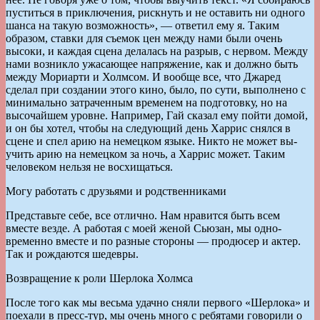
пус­титься в приключения, рискнуть и не оставить ни одного
шанса на такую возможность», — ответил ему я. Таким
образом, ставки для съемок цен между нами были очень
высоки, и каж­дая сцена делалась на разрыв, с нервом. Между
нами возник­ло ужасающее напряжение, как и должно быть
между Мориарти и Холмсом. И вообще все, что Джаред
сделал при соз­дании этого кино, было, по сути, выполнено с
минимально затраченным временем на подготовку, но на
высочайшем уровне. Например, Гай сказал ему пойти домой,
и он бы хотел, чтобы на следующий день Харрис снялся в
сцене и спел арию на немецком языке. Никто не может вы­
учить арию на немецком за ночь, а Харрис может. Таким
человеком нельзя не восхищаться.
Могу работать с друзьями и родственниками
Представьте себе, все отлично. Нам нравится быть всем
вместе везде. А работая с моей женой Сьюзан, мы одно­
временно вместе и по разные стороны — продюсер и актер.
Так и рождаются шедевры.
Возвращение к роли Шерлока Холмса
После того как мы весьма удачно сняли первого «Шерлока» и
поехали в пресс-тур, мы очень много с ребятами говорили о