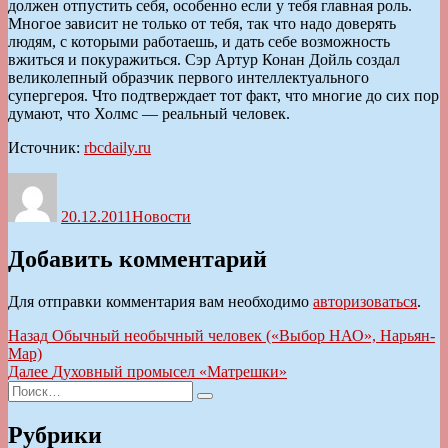
должен отпустить себя, особенно если у тебя главная роль.
Многое зависит не только от тебя, так что надо доверять
людям, с которыми работаешь, и дать себе возможность
вжиться и покуражиться. Сэр Артур Конан Дойль создал
великолепный образчик первого интеллектуального
супергероя. Что подтверждает тот факт, что многие до сих пор
думают, что Холмс — реальный человек.
Источник:
rbcdaily.ru
Автор
Опубликовано
Рубрики
20.12.2011
Новости
Добавить комментарий
Для отправки комментария вам необходимо
авторизоваться
.
Навигация
Предыдущая
Назад
Обычный необычный человек («Выбор НАО», Нарьян-
запись:
Мар)
по
Следующая
Далее
Духовный промысел «Матрешки»
записям
Искать:
запись:
Поиск
Рубрики