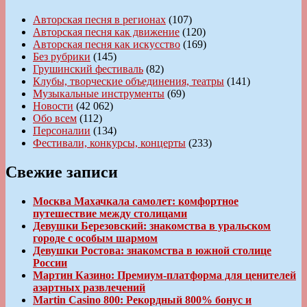
Авторская песня в регионах
(107)
Авторская песня как движение
(120)
Авторская песня как искусство
(169)
Без рубрики
(145)
Грушинский фестиваль
(82)
Клубы, творческие объединения, театры
(141)
Музыкальные инструменты
(69)
Новости
(42 062)
Обо всем
(112)
Персоналии
(134)
Фестивали, конкурсы, концерты
(233)
Свежие записи
Москва Махачкала самолет: комфортное
путешествие между столицами
Девушки Березовский: знакомства в уральском
городе с особым шармом
Девушки Ростова: знакомства в южной столице
России
Мартин Казино: Премиум-платформа для ценителей
азартных развлечений
Martin Casino 800: Рекордный 800% бонус и