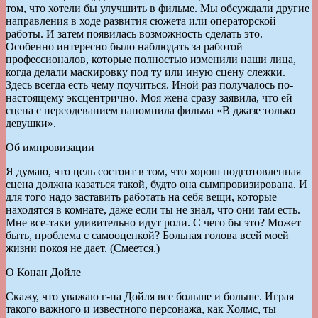
том, что хотели бы улучшить в фильме. Мы обсуж­дали другие
направления в ходе развития сюжета или операторской
работы. И затем появилась возможность сделать это.
Особенно интерес­но было наблюдать за работой
профессионалов, которые полностью изменили наши лица,
когда делали маскировку под ту или иную сцену слежки.
Здесь всегда есть чему поучиться. Иной раз получалось по-
настоящему эксцентрично. Моя жена сразу заявила, что ей
сцена с переодеванием напомнила фильма «В джазе только
девушки».
Об импровизации
Я думаю, что цель состоит в том, что хорош подготовленная
сцена должна казаться такой, будто она сымпровизирована. И
для того надо заставить работать на себя вещи, которые
находятся в комнате, даже если ты не знал, что они там есть.
Мне все-таки удивительно идут роли. С чего бы это? Может
быть, проблема с самооценкой? Больная голова всей моей
жизни покоя не дает. (Смеется.)
О Конан Дойле
Скажу, что уважаю г-на Дойля все больше и больше. Играя
такого важного и известного персонажа, как Холмс, ты