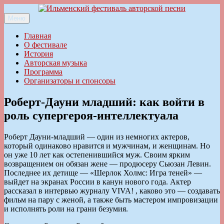
Перейти
к
Меню
Ильменский фестиваль авторской песни
содержимому
Главная
О фестивале
История
Авторская музыка
Программа
Организаторы и спонсоры
Роберт-Дауни младший: как войти в
роль супергероя-интеллектуала
Роберт Дауни-младший — один из не­многих актеров,
который одинаково нравится и мужчинам, и женщинам. Но
он уже 10 лет как остепенившийся муж. Своим ярким
возвращением он обязан жене — продюсеру Сьюзан Левин.
Последнее их детище — «Шерлок Холмс: Игра теней» —
выйдет на экранах России в канун нового года. Актер
рассказал в интервью журналу VIVA! , каково это — создавать
фильм на пару с женой, а также быть мастером импровизации
и исполнять роли на грани безумия.