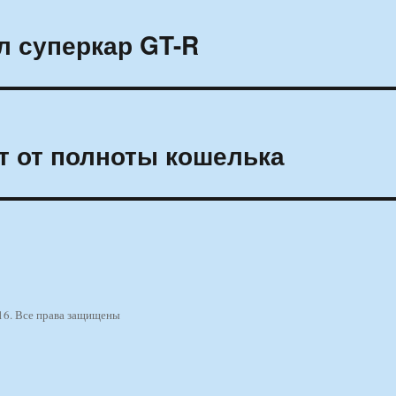
л суперкар GT-R
т от полноты кошелька
16. Все права защищены