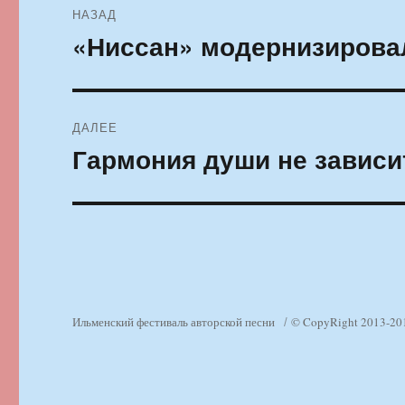
НАЗАД
по
«Ниссан» модернизирова
Предыдущая
запись:
записям
ДАЛЕЕ
Гармония души не зависи
Следующая
запись:
Ильменский фестиваль авторской песни
© CopyRight 2013-20