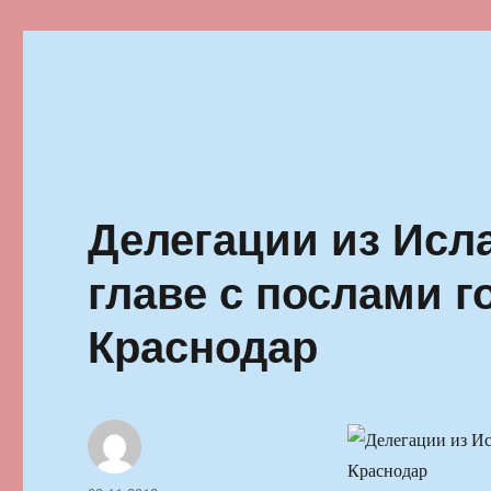
Ильменский фестиваль автор
Делегации из Исл
главе с послами г
Краснодар