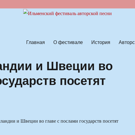
ской песни
Главная
О фестивале
История
Авторс
андии и Швеции во
осударств посетят