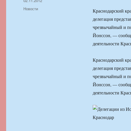
Автор
Опубликовано
02.11.2012
Рубрики
Новости
Краснодарский кра
делегация предста
чрезвычайный и п
Йонссон, — сообщ
деятельности Крас
Краснодарский кра
делегация предста
чрезвычайный и п
Йонссон, — сообщ
деятельности Крас