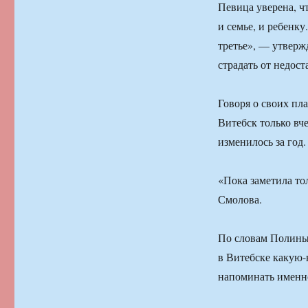
Певица уверена, чт
и семье, и ребенку
третье», — утвержд
страдать от недос
Говоря о своих пла
Витебск только вче
изменилось за год.
«Пока заметила то
Смолова.
По словам Полины,
в Витебске какую-
напоминать именно