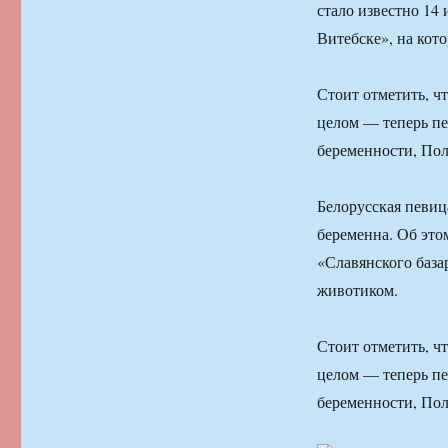
стало известно 14
Витебске», на кот
Стоит отметить, ч
целом — теперь пе
беременности, По
Белорусская певиц
беременна. Об это
«Славянского база
животиком.
Стоит отметить, ч
целом — теперь пе
беременности, По