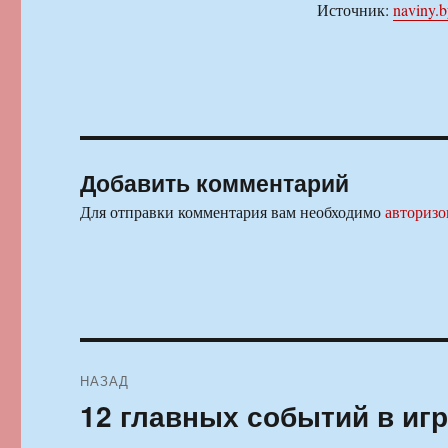
Источник:
naviny.
Добавить комментарий
Для отправки комментария вам необходимо
авторизо
Навигация
НАЗАД
по
12 главных событий в иг
Предыдущая
запись:
записям