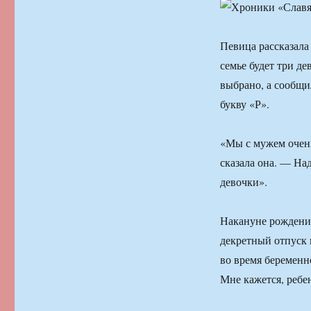
Певица рассказала
семье будет три д
выбрано, а сообщил
букву «Р».
«Мы с мужем очень
сказала она. — Над
девочки».
Накануне рождения
декретный отпуск 
во время беременно
Мне кажется, ребе