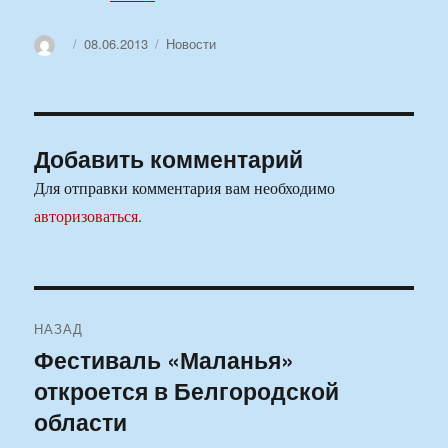
Автор
Опубликовано
Рубрики
08.06.2013
Новости
Добавить комментарий
Для отправки комментария вам необходимо
авторизоваться
.
Навигация
НАЗАД
по
Фестиваль «Маланья»
Предыдущая
откроется в Белгородской
запись:
записям
области