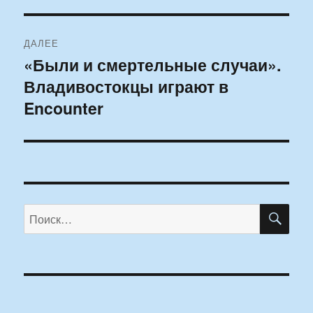
ДАЛЕЕ
«Были и смертельные случаи».
Следующая
Владивостокцы играют в
запись:
Encounter
ПО
Искать: