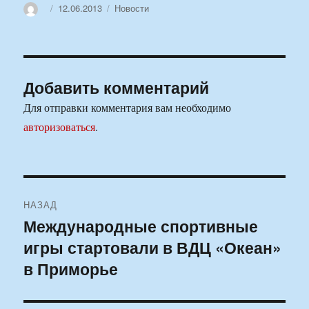
Автор
Опубликовано
Рубрики
12.06.2013
Новости
Добавить комментарий
Для отправки комментария вам необходимо
авторизоваться
.
Навигация
НАЗАД
по
Международные спортивные
Предыдущая
игры стартовали в ВДЦ «Океан»
запись:
записям
в Приморье