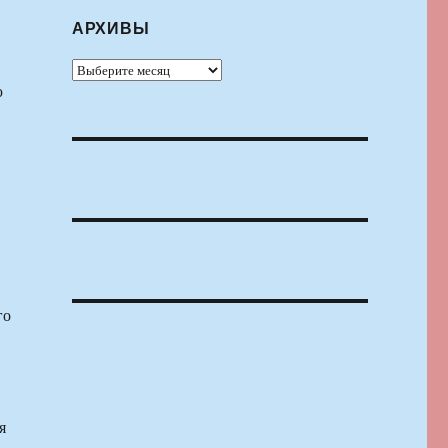
АРХИВЫ
Архивы
ю
го
я