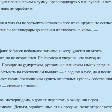
им пенсионеркам в сумму, превосходящую 6 млн рублей, а вот
пока не заработали.
ки хотя бы по чуть-чуть оставляли себе от концертов, то осень
ешили все гонорары до копейки жертвовать на храм», —
фике бабушек небольшое затишье, и когда удастся оплатить
ют, но не огорчаются. Пенсионерки уверены, что выход из
. Поющие на удмуртском, русском и английском языках певуньи
абатывать на собственном имидже — в родном клубе, да и после
гают своим поклонникам купить шерстяных куколок собственно
а — сколько не жалко.
ки мастерят дома, в долгих перелетах, в ожидании перед
емками. Деньги, заработанные от их продажи, тоже отправляютс