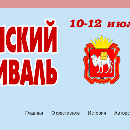
ской песни
Главная
О фестивале
История
Авторс