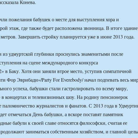
ассказала Конева.
чли пожелания бабушек о месте для выступления хора и
рой этаж, где также будет расположена звонница. В итоге здание
 метров. Завершить стройку планируется уже в июне 2013 года.
 из удмуртской глубинки проснулись знаменитыми после
ступления на сцене международного конкурса
» в Баку. Хотя они заняли втрое место, уступив симпатичной
ти Фор Эврибади»/Party For Everebody/ начал подпевать весь мир
ного успеха, бабушки стали гастролировать по всему миру,
 в концертах и телевизионных шоу. На родину пенсионерок
е паломничество журналистов и фанатов. С 2013 года в Удмурти
дет отмечаться День бабушки, а вскоре поставят памятник
дные бабули к своей славе относятся философски, считая ее
родолжают заниматься собственным хозяйством, и главной цел