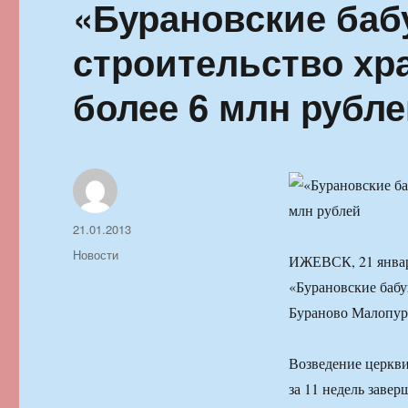
«Бурановские баб
строительство хр
более 6 млн рубл
Автор
Опубликовано
21.01.2013
Рубрики
Новости
ИЖЕВСК, 21 январ
«Бурановские бабу
Бураново Малопур
Возведение церкви
за 11 недель заве