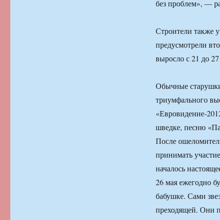
без проблем», — р
Строители также у
предусмотрели вто
выросло с 21 до 27
Обычные старушки
триумфального вы
«Евровидение-2012
шведке, песню «Па
После ошеломитель
принимать участие
началось настояще
26 мая ежегодно бу
бабушке. Сами звез
преходящей. Они п