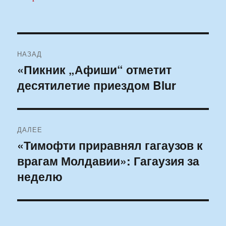
Навигация
НАЗАД
по
«Пикник „Афиши“ отметит
Предыдущая
десятилетие приездом Blur
запись:
записям
ДАЛЕЕ
«Тимофти приравнял гагаузов к
Следующая
врагам Молдавии»: Гагаузия за
запись:
неделю