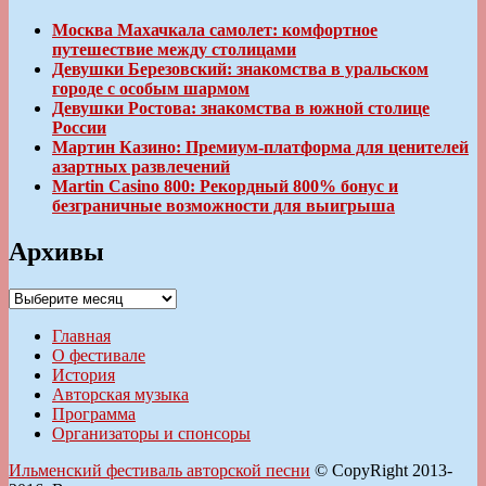
Москва Махачкала самолет: комфортное
путешествие между столицами
Девушки Березовский: знакомства в уральском
городе с особым шармом
Девушки Ростова: знакомства в южной столице
России
Мартин Казино: Премиум-платформа для ценителей
азартных развлечений
Martin Casino 800: Рекордный 800% бонус и
безграничные возможности для выигрыша
Архивы
Архивы
Главная
О фестивале
История
Авторская музыка
Программа
Организаторы и спонсоры
Ильменский фестиваль авторской песни
© CopyRight 2013-