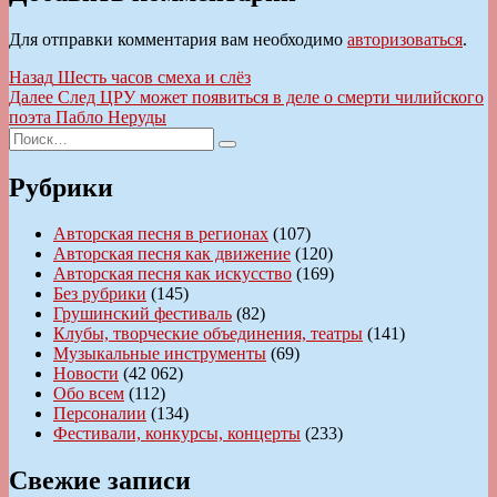
Для отправки комментария вам необходимо
авторизоваться
.
Навигация
Предыдущая
Назад
Шесть часов смеха и слёз
запись:
Следующая
Далее
След ЦРУ может появиться в деле о смерти чилийского
по
запись:
поэта Пабло Неруды
записям
Искать:
Поиск
Рубрики
Авторская песня в регионах
(107)
Авторская песня как движение
(120)
Авторская песня как искусство
(169)
Без рубрики
(145)
Грушинский фестиваль
(82)
Клубы, творческие объединения, театры
(141)
Музыкальные инструменты
(69)
Новости
(42 062)
Обо всем
(112)
Персоналии
(134)
Фестивали, конкурсы, концерты
(233)
Свежие записи