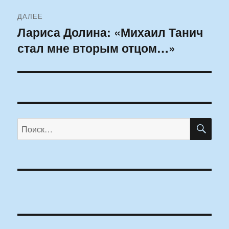
ДАЛЕЕ
Лариса Долина: «Михаил Танич
Следующая
стал мне вторым отцом…»
запись:
ПО
Искать: