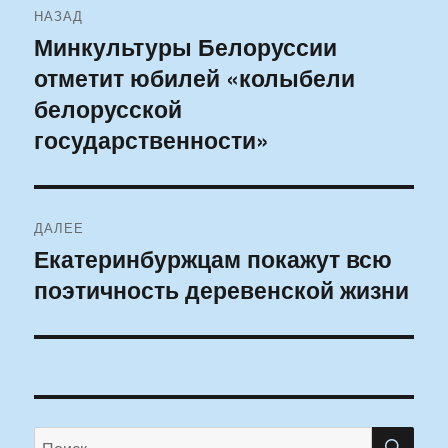
НАЗАД
по
Минкультуры Белоруссии
Предыдущая
отметит юбилей «колыбели
запись:
записям
белорусской
государственности»
ДАЛЕЕ
Екатеринбуржцам покажут всю
Следующая
поэтичность деревенской жизни
запись:
ПО
Искать: