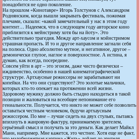
понадобится не одно поколение.
На прошлом «Кинотавре» Игорь Толстунов с Александром
Роднянским, когда вышли закрывать фестиваль, пожимая
плечами, сказали: «какой замечательный у нас в этом году
контент… Надеемся, что в следующем году авторское кино
приблизится к мейнстриму хотя бы на йоту». Это
действительно трагедия. Между арт-хаусом и мэйнстримом
страшная пропасть. И то и другое направление загнали себя
на полюса. Одно абсолютно мутное, и негативное, другое –
демонически глупое, наглое и поверхностное. А истина, я
думаю, как всегда, посередине.
Совсем уйти в арт – это эгоизм, даже чисто физически –
иждивенство, особенно в нашей кинематографической
структуре. Артхаусные режиссеры не зарабатывают ни
копейки. На что они существуют? Это золотые мальчики,
которых кто-то опекает на протяжении всей жизни.
Здоровому мужику должно быть стыдно находиться в такой
позиции и жаловаться на всеобщее непонимание его
гениальности. Получается, что никто не может себе позволить
оставаться честным человеком, будучи артхаусным
режиссером. По мне – лучше сидеть на двух стульях, пытаясь
впихнуть в жанровую фактуру, принимаемую зрителем,
серьёзный смысл и получать за это деньги. Как делает Майкл
Манн, например. Мне кажется, это честнее. Хотя еще не факт,
что малобюджетная картина «Жить» дойдет до зрителя.