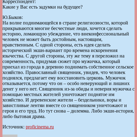
Корреспондент:
Какие у Вас есть задумки на будущее?
Ю.Быков:
На волне поднимающейся в стране религиозности, которой
прикрываются многие бесчестные люди, хочется сделать
историю, ломающую убеждение, что внеконфессиональный
человек не может быть достойным, настоящим,
нравственным. С одной стороны, есть идея сделать
исторический экшн-вариант про времена искоренения
язычества. С другой стороны, эту же тему я переложил на
современность, придумав сюжет про мужичка, который
приехал из города в деревню поднимать собственное сельское
хозяйство. Православный священник, увидев, что человек
поднялся, предлагает ему восстановить церковь. Мужичок
отказывается, потому что он – особо неверующий и лишних
денег у него нет. Священник из-за обиды и неверия мужичка с
помощью местных жителей уничтожает поднятое им
хозяйство. И деревенские жители – бездельники, воры и
завистливые лентяи вместе со священником уничтожают и
героя и его труд. Но тут снова – дилемма. Либо экшн-история,
либо бытовая драма.
Источник:
proficinema.ru
Автор
Опубликовано
Рубрики