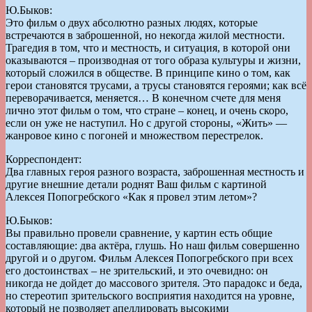
Ю.Быков:
Это фильм о двух абсолютно разных людях, которые
встречаются в заброшенной, но некогда жилой местности.
Трагедия в том, что и местность, и ситуация, в которой они
оказываются – производная от того образа культуры и жизни,
который сложился в обществе. В принципе кино о том, как
герои становятся трусами, а трусы становятся героями; как всё
переворачивается, меняется… В конечном счете для меня
лично этот фильм о том, что стране – конец, и очень скоро,
если он уже не наступил. Но с другой стороны, «Жить» —
жанровое кино с погоней и множеством перестрелок.
Корреспондент:
Два главных героя разного возраста, заброшенная местность и
другие внешние детали роднят Ваш фильм с картиной
Алексея Попогребского «Как я провел этим летом»?
Ю.Быков:
Вы правильно провели сравнение, у картин есть общие
составляющие: два актёра, глушь. Но наш фильм совершенно
другой и о другом. Фильм Алексея Попогребского при всех
его достоинствах – не зрительский, и это очевидно: он
никогда не дойдет до массового зрителя. Это парадокс и беда,
но стереотип зрительского восприятия находится на уровне,
который не позволяет апеллировать высокими