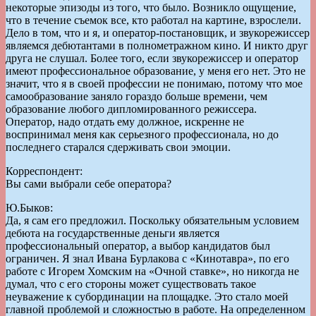
некоторые эпизоды из того, что было. Возникло ощущение,
что в течение съемок все, кто работал на картине, взрослели.
Дело в том, что и я, и оператор-постановщик, и звукорежиссер
являемся дебютантами в полнометражном кино. И никто друг
друга не слушал. Более того, если звукорежиссер и оператор
имеют профессиональное образование, у меня его нет. Это не
значит, что я в своей профессии не понимаю, потому что мое
самообразование заняло гораздо больше времени, чем
образование любого дипломированного режиссера.
Оператор, надо отдать ему должное, искренне не
воспринимал меня как серьезного профессионала, но до
последнего старался сдерживать свои эмоции.
Корреспондент:
Вы сами выбрали себе оператора?
Ю.Быков:
Да, я сам его предложил. Поскольку обязательным условием
дебюта на государственные деньги является
профессиональный оператор, а выбор кандидатов был
ограничен. Я знал Ивана Бурлакова с «Кинотавра», по его
работе с Игорем Хомским на «Очной ставке», но никогда не
думал, что с его стороны может существовать такое
неуважение к субординации на площадке. Это стало моей
главной проблемой и сложностью в работе. На определенном