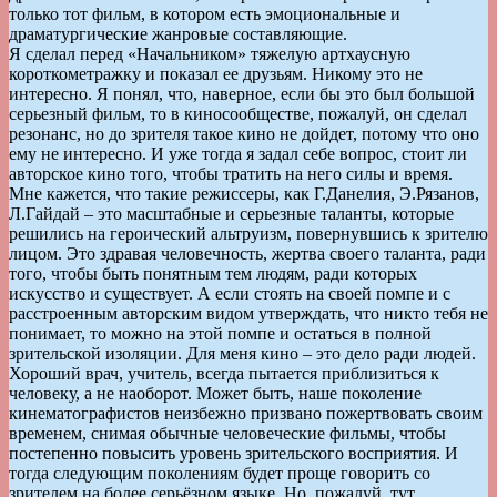
только тот фильм, в котором есть эмоциональные и
драматургические жанровые составляющие.
Я сделал перед «Начальником» тяжелую артхаусную
короткометражку и показал ее друзьям. Никому это не
интересно. Я понял, что, наверное, если бы это был большой
серьезный фильм, то в киносообществе, пожалуй, он сделал
резонанс, но до зрителя такое кино не дойдет, потому что оно
ему не интересно. И уже тогда я задал себе вопрос, стоит ли
авторское кино того, чтобы тратить на него силы и время.
Мне кажется, что такие режиссеры, как Г.Данелия, Э.Рязанов,
Л.Гайдай – это масштабные и серьезные таланты, которые
решились на героический альтруизм, повернувшись к зрителю
лицом. Это здравая человечность, жертва своего таланта, ради
того, чтобы быть понятным тем людям, ради которых
искусство и существует. А если стоять на своей помпе и с
расстроенным авторским видом утверждать, что никто тебя не
понимает, то можно на этой помпе и остаться в полной
зрительской изоляции. Для меня кино – это дело ради людей.
Хороший врач, учитель, всегда пытается приблизиться к
человеку, а не наоборот. Может быть, наше поколение
кинематографистов неизбежно призвано пожертвовать своим
временем, снимая обычные человеческие фильмы, чтобы
постепенно повысить уровень зрительского восприятия. И
тогда следующим поколениям будет проще говорить со
зрителем на более серьёзном языке. Но, пожалуй, тут