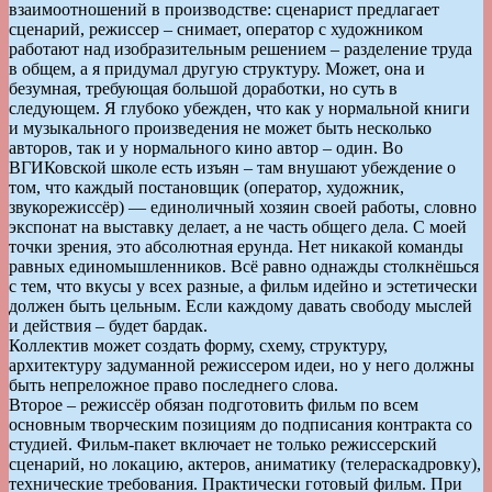
взаимоотношений в производстве: сценарист предлагает
сценарий, режиссер – снимает, оператор с художником
работают над изобразительным решением – разделение труда
в общем, а я придумал другую структуру. Может, она и
безумная, требующая большой доработки, но суть в
следующем. Я глубоко убежден, что как у нормальной книги
и музыкального произведения не может быть несколько
авторов, так и у нормального кино автор – один. Во
ВГИКовской школе есть изъян – там внушают убеждение о
том, что каждый постановщик (оператор, художник,
звукорежиссёр) — единоличный хозяин своей работы, словно
экспонат на выставку делает, а не часть общего дела. С моей
точки зрения, это абсолютная ерунда. Нет никакой команды
равных единомышленников. Всё равно однажды столкнёшься
с тем, что вкусы у всех разные, а фильм идейно и эстетически
должен быть цельным. Если каждому давать свободу мыслей
и действия – будет бардак.
Коллектив может создать форму, схему, структуру,
архитектуру задуманной режиссером идеи, но у него должны
быть непреложное право последнего слова.
Второе – режиссёр обязан подготовить фильм по всем
основным творческим позициям до подписания контракта со
студией. Фильм-пакет включает не только режиссерский
сценарий, но локацию, актеров, аниматику (телераскадровку),
технические требования. Практически готовый фильм. При