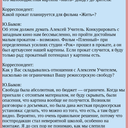
Корреспондент:
Какой прокат планируется для фильма «Жить»?
Ю.Быков:
Об этом должен думать Алексей Учитель. Конкурировать с
западным кино нам бессмысленно, но пройти достойным
малым прокатом – возможно. Фильм «Пленный» при
определенных усилиях студии «Рок» прошел в прокате, а он
был артхауснее нашей картины. Если прокат случится, я буду
только рад: прокатный потенциал у картины есть.
Корреспондент:
Как у Вас складывались отношения с Алексеем Учителем,
насколько он ограничивал Вашу режиссерскую свободу?
Ю.Быков:
Свобода была абсолютная, но бюджет — ограничен. Когда мы
приехали с отснятым материалом, не буду скрывать, были
опасения, что картина вообще не получится. Возникли
разговоры о досъемках, но была дана жесткая продюсерская
установка: сделать, что можно из того, что есть, а там будет
видно. Вероятно, это очень правильное решение, потому что
постпродакшн стал невероятной школой, особенно на
монтаже. Я до сих пор не понимаю, как мы слепили