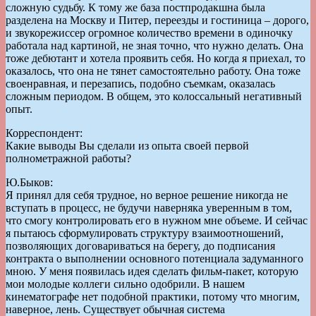
сложную судьбу. К тому же база постпродакшна была
разделена на Москву и Питер, переезды и гостиница – дорого,
и звукорежиссер огромное количество времени в одиночку
работала над картиной, не зная точно, что нужно делать. Она
тоже дебютант и хотела проявить себя. Но когда я приехал, то
оказалось, что она не тянет самостоятельно работу. Она тоже
своенравная, и перезапись, подобно съемкам, оказалась
сложным периодом. В общем, это колоссальный негативный
опыт.
Корреспондент:
Какие выводы Вы сделали из опыта своей первой
полнометражной работы?
Ю.Быков:
Я принял для себя трудное, но верное решение никогда не
вступать в процесс, не будучи наверняка уверенным в том,
что смогу контролировать его в нужном мне объеме. И сейчас
я пытаюсь сформулировать структуру взаимоотношений,
позволяющих договариваться на берегу, до подписания
контракта о выполнении основного потенциала задуманного
мною. У меня появилась идея сделать фильм-пакет, которую
мои молодые коллеги сильно одобрили. В нашем
кинематографе нет подобной практики, потому что многим,
наверное, лень. Существует обычная система