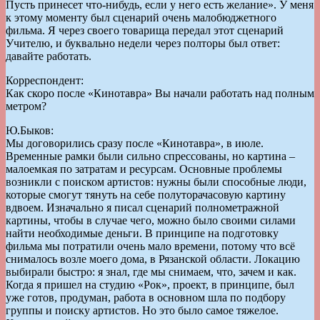
Пусть принесет что-нибудь, если у него есть желание». У меня
к этому моменту был сценарий очень малобюджетного
фильма. Я через своего товарища передал этот сценарий
Учителю, и буквально недели через полторы был ответ:
давайте работать.
Корреспондент:
Как скоро после «Кинотавра» Вы начали работать над полным
метром?
Ю.Быков:
Мы договорились сразу после «Кинотавра», в июле.
Временные рамки были сильно спрессованы, но картина –
малоемкая по затратам и ресурсам. Основные проблемы
возникли с поиском артистов: нужны были способные люди,
которые смогут тянуть на себе полуторачасовую картину
вдвоем. Изначально я писал сценарий полнометражной
картины, чтобы в случае чего, можно было своими силами
найти необходимые деньги. В принципе на подготовку
фильма мы потратили очень мало времени, потому что всё
снималось возле моего дома, в Рязанской области. Локацию
выбирали быстро: я знал, где мы снимаем, что, зачем и как.
Когда я пришел на студию «Рок», проект, в принципе, был
уже готов, продуман, работа в основном шла по подбору
группы и поиску артистов. Но это было самое тяжелое.