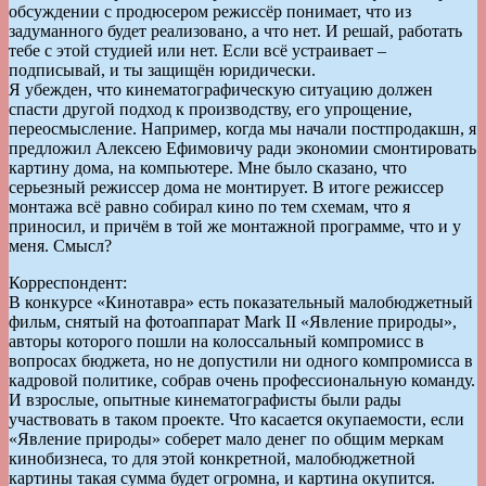
обсуждении с продюсером режиссёр понимает, что из
задуманного будет реализовано, а что нет. И решай, работать
тебе с этой студией или нет. Если всё устраивает –
подписывай, и ты защищён юридически.
Я убежден, что кинематографическую ситуацию должен
спасти другой подход к производству, его упрощение,
переосмысление. Например, когда мы начали постпродакшн, я
предложил Алексею Ефимовичу ради экономии смонтировать
картину дома, на компьютере. Мне было сказано, что
серьезный режиссер дома не монтирует. В итоге режиссер
монтажа всё равно собирал кино по тем схемам, что я
приносил, и причём в той же монтажной программе, что и у
меня. Смысл?
Корреспондент:
В конкурсе «Кинотавра» есть показательный малобюджетный
фильм, снятый на фотоаппарат Mark II «Явление природы»,
авторы которого пошли на колоссальный компромисс в
вопросах бюджета, но не допустили ни одного компромисса в
кадровой политике, собрав очень профессиональную команду.
И взрослые, опытные кинематографисты были рады
участвовать в таком проекте. Что касается окупаемости, если
«Явление природы» соберет мало денег по общим меркам
кинобизнеса, то для этой конкретной, малобюджетной
картины такая сумма будет огромна, и картина окупится.