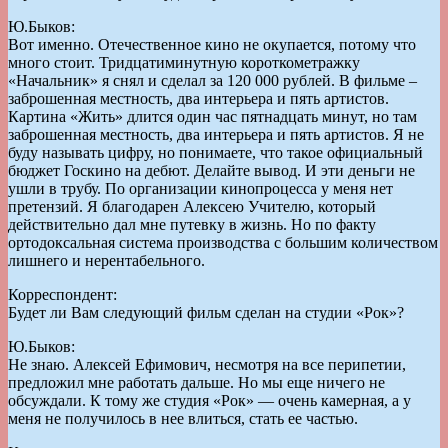
Ю.Быков:
Вот именно. Отечественное кино не окупается, потому что
много стоит. Тридцатиминутную короткометражку
«Начальник» я снял и сделал за 120 000 рублей. В фильме –
заброшенная местность, два интерьера и пять артистов.
Картина «Жить» длится один час пятнадцать минут, но там
заброшенная местность, два интерьера и пять артистов. Я не
буду называть цифру, но понимаете, что такое официальный
бюджет Госкино на дебют. Делайте вывод. И эти деньги не
ушли в трубу. По организации кинопроцесса у меня нет
претензий. Я благодарен Алексею Учителю, который
действительно дал мне путевку в жизнь. Но по факту
ортодоксальная система производства с большим количеством
лишнего и нерентабельного.
Корреспондент:
Будет ли Вам следующий фильм сделан на студии «Рок»?
Ю.Быков:
Не знаю. Алексей Ефимович, несмотря на все перипетии,
предложил мне работать дальше. Но мы еще ничего не
обсуждали. К тому же студия «Рок» — очень камерная, а у
меня не получилось в нее влиться, стать ее частью.