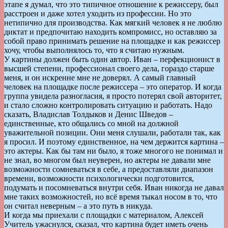
этапе я думал, что это типичное отношение к режиссеру, был
расстроен и даже хотел уходить из профессии. Но это
нетипично для производства. Как мягкий человек я не люблю
диктат и предпочитаю находить компромисс, но оставляю за
собой право принимать решение на площадке и как режиссер
хочу, чтобы выполнялось то, что я считаю нужным.
У картины должен быть один автор. Иван – перфекционист в
высшей степени, профессионал своего дела, гораздо старше
меня, и он искренне мне не доверял. А самый главный
человек на площадке после режиссера – это оператор. И когда
группа увидела разногласия, я просто потерял свой авторитет,
и стало сложно контролировать ситуацию и работать. Надо
сказать, Владислав Толдыков и Денис Шведов –
единственные, кто общались со мной на должной
уважительной позиции. Они меня слушали, работали так, как
я просил. И поэтому единственное, на чем держится картина –
это актеры. Как бы там ни было, я тоже многого не понимал и
не знал, во многом был неуверен, но актеры не давали мне
возможности сомневаться в себе, а предоставляли диапазон
времени, возможности психологически подготовится,
подумать и посомневаться внутри себя. Иван никогда не давал
мне таких возможностей, но всё время тыкал носом в то, что
он считал неверным – а это путь в никуда.
И когда мы приехали с площадки с материалом, Алексей
Учитель ужаснулся, сказал, что картина будет иметь очень