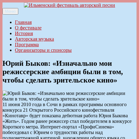
Перейти
к
Меню
Ильменский фестиваль авторской песни
содержимому
Главная
О фестивале
История
Авторская музыка
Программа
Организаторы и спонсоры
Юрий Быков: «Изначально мои
режиссерские амбиции были в том,
чтобы сделать зрительское кино»
11 июня 2010 года в Сочи в рамках программы основного
конкурса 21 Открытого Российского кинофестиваля
«Кинотавр» будет показана дебютная работа Юрия Быкова
«Жить». Годом ранее режиссер стал победителем в конкурсе
Короткого метра. Интернет-портал «ПрофиСинема»
побеседовал с Юрием о трудностях работы над
полнометражной картиной, нахождении общего языка со