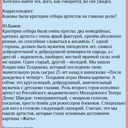
Хотелось найти тех, кого, как говорится, во сне увидел.
Корреспондент:
Каковы были критерии отбора артистов на главные роли?
Ю.Быков:
Критерии отбора были очень просты: два немедийных,
крепких артиста с очень яркой фактурой, причём абсолютно
разные, но способные сложиться в ансамбль. С одной
стороны, должен быть мужичок пятидесяти лет, символ
добродетельной и добродушной немощности народа, а с
другой – выразитель, наоборот, жесткой мрачной силы этой
же нации. Один старый, другой – молодой. Мы нашли
Владислава Толдыкова, который последнюю свою
значительную роль сыграл 25 лет назад в киносказке «После
дождичка в четверг». Толдыков играл Ивана-царевича. А
сейчас это круглолицый, добродушный, замечательный
мужичок с детскими глазами. Роль второго героя исполнил
артист из Российского академического Молодежного Театра
Денис Шведов: темпераментный, с мощным голосом,
посылом, просто бомба для режиссеров боевиков. Специально
для него я готовлю следующий сценарий. Считаю, что мы
нашли артистов, которые стали основным достоянием
картины «Жить».