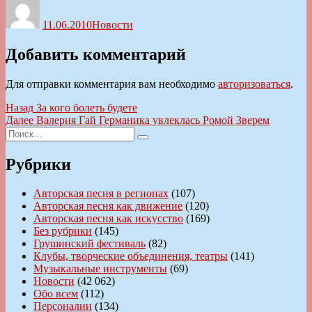
11.06.2010
Новости
Добавить комментарий
Для отправки комментария вам необходимо
авторизоваться
.
Навигация
Предыдущая
Назад
За кого болеть будете
запись:
Следующая
Далее
Валерия Гай Германика увлеклась Ромой Зверем
по
Искать:
запись:
Поиск
записям
Рубрики
Авторская песня в регионах
(107)
Авторская песня как движение
(120)
Авторская песня как искусство
(169)
Без рубрики
(145)
Грушинский фестиваль
(82)
Клубы, творческие объединения, театры
(141)
Музыкальные инструменты
(69)
Новости
(42 062)
Обо всем
(112)
Персоналии
(134)