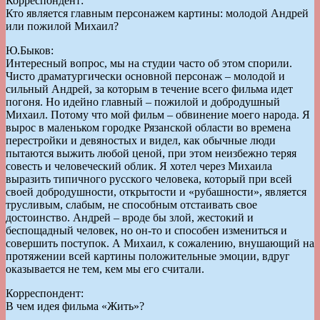
Корреспондент:
Кто является главным персонажем картины: молодой Андрей
или пожилой Михаил?
Ю.Быков:
Интересный вопрос, мы на студии часто об этом спорили.
Чисто драматургически основной персонаж – молодой и
сильный Андрей, за которым в течение всего фильма идет
погоня. Но идейно главный – пожилой и добродушный
Михаил. Потому что мой фильм – обвинение моего народа. Я
вырос в маленьком городке Рязанской области во времена
перестройки и девяностых и видел, как обычные люди
пытаются выжить любой ценой, при этом неизбежно теряя
совесть и человеческий облик. Я хотел через Михаила
выразить типичного русского человека, который при всей
своей добродушности, открытости и «рубашности», является
трусливым, слабым, не способным отстаивать свое
достоинство. Андрей – вроде бы злой, жестокий и
беспощадный человек, но он-то и способен измениться и
совершить поступок. А Михаил, к сожалению, внушающий на
протяжении всей картины положительные эмоции, вдруг
оказывается не тем, кем мы его считали.
Корреспондент:
В чем идея фильма «Жить»?