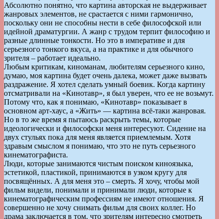
Абсолютно понятно, что картина авторская не выдерживает
жанровых элементов, не срастается с ними гармонично,
поскольку они не способны нести в себе философской или
идейной драматургии. А жанр с трудом терпит философию и
разные длинные тонкости. Но это в императиве и для
серьезного тонкого вкуса, а на практике и для обычного
зрителя – работает идеально.
Любым критикам, киноманам, любителям серьезного кино,
думаю, моя картина будет очень далека, может даже вызвать
раздражение. Я хотел сделать умный боевик. Когда картину
отсматривали на «Кинотавр», я был уверен, что ее не возьмут.
Потому что, как я понимаю, «Кинотавр» показывает в
основном арт-хаус, а «Жить» — картина всё-таки жанровая.
Но в то же время я пытаюсь раскрыть темы, которые
идеологически и философски меня интересуют. Сидение на
двух стульях пока для меня является приемлемым. Хотя
здравым смыслом я понимаю, что это не путь серьезного
кинематографиста.
Люди, которые занимаются чистым поиском киноязыка,
эстетикой, пластикой, принимаются в узком кругу для
посвящённых. А для меня это – смерть. Я хочу, чтобы мой
фильм видели, понимали и принимали люди, которые к
кинематографическим профессиям не имеют отношения. Я
совершенно не хочу снимать фильм для своих коллег. Но
драма заключается в том, что зрителям интересно смотреть