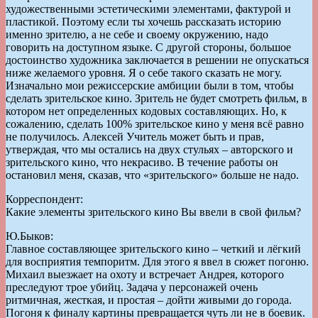
художественными эстетическими элементами, фактурой и
пластикой. Поэтому если ты хочешь рассказать историю
именно зрителю, а не себе и своему окружению, надо
говорить на доступном языке. С другой стороны, большое
достоинство художника заключается в решении не опускаться
ниже желаемого уровня. Я о себе такого сказать не могу.
Изначально мои режиссерские амбиции были в том, чтобы
сделать зрительское кино. Зритель не будет смотреть фильм, в
котором нет определенных кодовых составляющих. Но, к
сожалению, сделать 100% зрительское кино у меня всё равно
не получилось. Алексей Учитель может быть и прав,
утверждая, что мы остались на двух стульях – авторского и
зрительского кино, что некрасиво. В течение работы он
остановил меня, сказав, что «зрительского» больше не надо.
Корреспондент:
Какие элементы зрительского кино Вы ввели в свой фильм?
Ю.Быков:
Главное составляющее зрительского кино – четкий и лёгкий
для восприятия темпоритм. Для этого я ввел в сюжет погоню.
Михаил выезжает на охоту и встречает Андрея, которого
преследуют трое убийц. Задача у персонажей очень
ритмичная, жесткая, и простая – дойти живыми до города.
Погоня к финалу картины превращается чуть ли не в боевик.