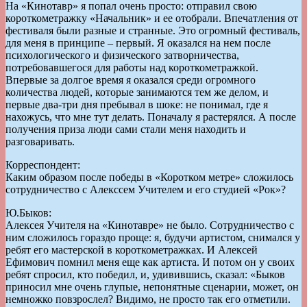
На «Кинотавр» я попал очень просто: отправил свою
короткометражку «Начальник» и ее отобрали. Впечатления от
фестиваля были разные и странные. Это огромный фестиваль,
для меня в принципе – первый. Я оказался на нем после
психологического и физического затворничества,
потребовавшегося для работы над короткометражкой.
Впервые за долгое время я оказался среди огромного
количества людей, которые занимаются тем же делом, и
первые два-три дня пребывал в шоке: не понимал, где я
нахожусь, что мне тут делать. Поначалу я растерялся. А после
получения приза люди сами стали меня находить и
разговаривать.
Корреспондент:
Каким образом после победы в «Коротком метре» сложилось
сотрудничество с Алекссем Учителем и его студией «Рок»?
Ю.Быков:
Алексея Учителя на «Кинотавре» не было. Сотрудничество с
ним сложилось гораздо проще: я, будучи артистом, снимался у
ребят его мастерской в короткометражках. И Алексей
Ефимович помнил меня еще как артиста. И потом он у своих
ребят спросил, кто победил, и, удивившись, сказал: «Быков
приносил мне очень глупые, непонятные сценарии, может, он
немножко повзрослел? Видимо, не просто так его отметили.