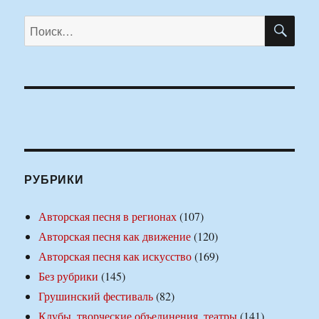
ПО
Искать:
РУБРИКИ
Авторская песня в регионах
(107)
Авторская песня как движение
(120)
Авторская песня как искусство
(169)
Без рубрики
(145)
Грушинский фестиваль
(82)
Клубы, творческие объединения, театры
(141)