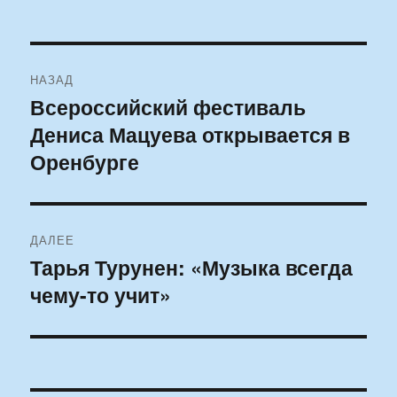
Навигация
НАЗАД
по
Всероссийский фестиваль
Предыдущая
Дениса Мацуева открывается в
запись:
записям
Оренбурге
ДАЛЕЕ
Тарья Турунен: «Музыка всегда
Следующая
чему-то учит»
запись: