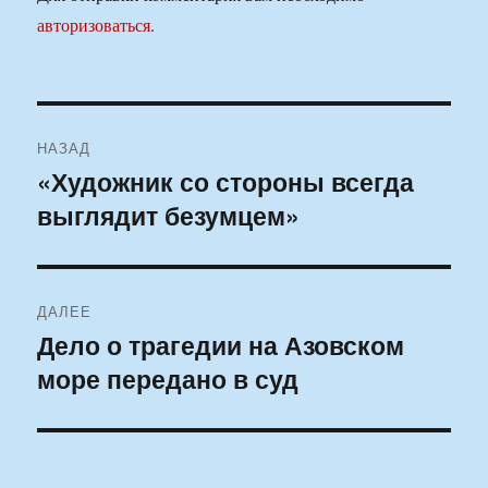
авторизоваться
.
Навигация
НАЗАД
по
«Художник со стороны всегда
Предыдущая
выглядит безумцем»
запись:
записям
ДАЛЕЕ
Дело о трагедии на Азовском
Следующая
море передано в суд
запись: