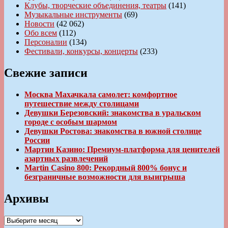
Клубы, творческие объединения, театры
(141)
Музыкальные инструменты
(69)
Новости
(42 062)
Обо всем
(112)
Персоналии
(134)
Фестивали, конкурсы, концерты
(233)
Свежие записи
Москва Махачкала самолет: комфортное
путешествие между столицами
Девушки Березовский: знакомства в уральском
городе с особым шармом
Девушки Ростова: знакомства в южной столице
России
Мартин Казино: Премиум-платформа для ценителей
азартных развлечений
Martin Casino 800: Рекордный 800% бонус и
безграничные возможности для выигрыша
Архивы
Архивы