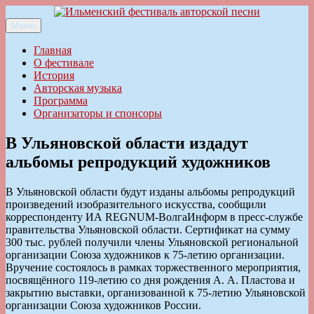
Перейти
к
Меню
Ильменский фестиваль авторской песни
содержимому
Главная
О фестивале
История
Авторская музыка
Программа
Организаторы и спонсоры
В Ульяновской области издадут
альбомы репродукций художников
В Ульяновской области будут изданы альбомы репродукций
произведений изобразительного искусства, сообщили
корреспонденту ИА REGNUM-ВолгаИнформ в пресс-службе
правительства Ульяновской области. Сертификат на сумму
300 тыс. рублей получили члены Ульяновской региональной
организации Союза художников к 75-летию организации.
Вручение состоялось в рамках торжественного мероприятия,
посвящённого 119-летию со дня рождения А. А. Пластова и
закрытию выставки, организованной к 75-летию Ульяновской
организации Союза художников России.