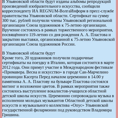
В Ульяновской области будут изданы альбомы репродукций
произведений изобразительного искусства, сообщили
корреспонденту ИА REGNUM-ВолгаИнформ в пресс-службе
правительства Ульяновской области. Сертификат на сумму
300 тыс. рублей получили члены Ульяновской региональной
организации Союза художников к 75-летию организации.
Вручение состоялось в рамках торжественного мероприятия,
посвящённого 119-летию со дня рождения А. А. Пластова и
закрытию выставки, организованной к 75-летию Ульяновской
организации Союза художников России.
В Ульяновской области будут
Кроме того, 20 художников получили подарочные
сертификаты на поездку в Италию, которая состоится в марте
2012 года. Они примут участие в Международном фестивале
«Примавера. Весна и искусство» в городе Сан-Марчелино
провинции Касерта Перед началом церемонии в 14.00 у
памятника А. А. Пластову на бульваре Пластова состоялся
митинг и возложение цветов. В рамках мероприятия также
состоялось выступление вокалистов-учащихся областной
детской школы искусств. Церемонию сопровождала музыка в
исполнении молодых музыкантов Областной детской школы
искусств и музыкального коллектива «Опус» Ульяновской
государственной филармонии под руководством Владимира
Гришина.