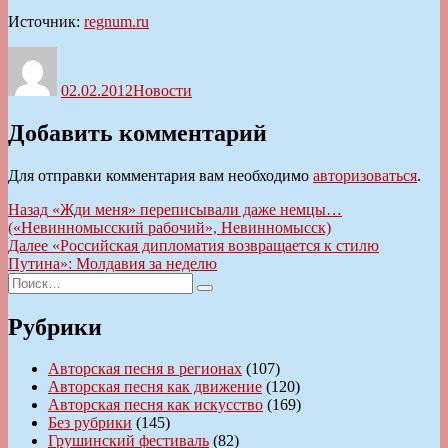
Источник:
regnum.ru
Автор
Опубликовано
Рубрики
02.02.2012
Новости
Добавить комментарий
Для отправки комментария вам необходимо
авторизоваться
.
Навигация
Предыдущая
Назад
«Жди меня» переписывали даже немцы…
запись:
(«Невинномысский рабочий», Невинномысск)
по
Следующая
Далее
«Российская дипломатия возвращается к стилю
записям
запись:
Путина»: Молдавия за неделю
Искать:
Поиск
Рубрики
Авторская песня в регионах
(107)
Авторская песня как движение
(120)
Авторская песня как искусство
(169)
Без рубрики
(145)
Грушинский фестиваль
(82)