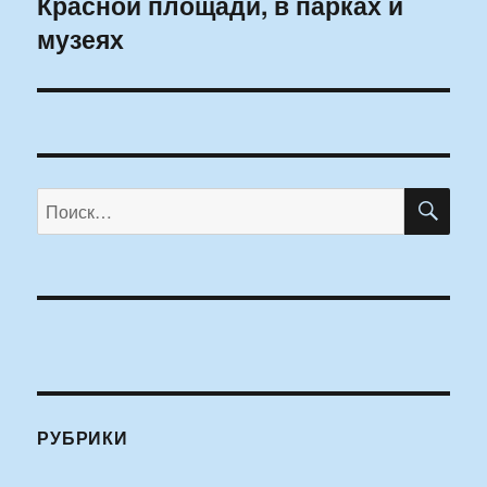
Красной площади, в парках и
запись:
музеях
ПО
Искать:
РУБРИКИ