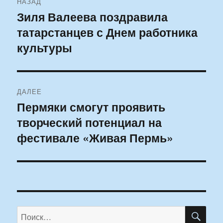
НАЗАД
по
Зиля Валеева поздравила
Предыдущая
татарстанцев с Днем работника
запись:
записям
культуры
ДАЛЕЕ
Пермяки смогут проявить
Следующая
творческий потенциал на
запись:
фестивале «Живая Пермь»
ПО
Искать: