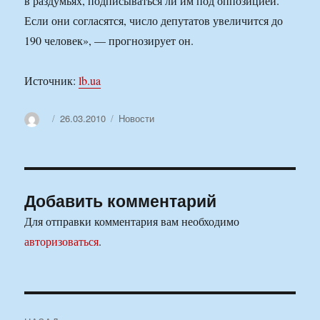
в раздумьях, подписываться ли им под оппозицией.
Если они согласятся, число депутатов увеличится до
190 человек», — прогнозирует он.
Источник:
lb.ua
Автор
Опубликовано
Рубрики
26.03.2010
Новости
Добавить комментарий
Для отправки комментария вам необходимо
авторизоваться
.
Навигация