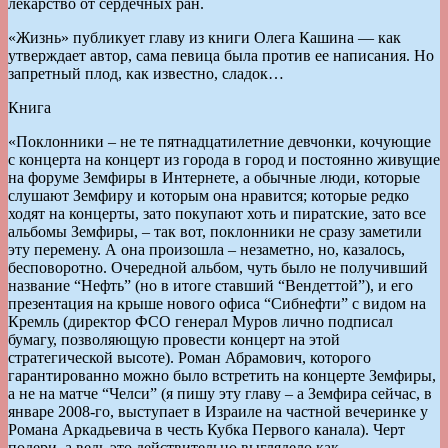
лекарство от сердечных ран.
«Жизнь» публикует главу из книги Олега Кашина — как
утверждает автор, сама певица была против ее написания. Но
запретный плод, как известно, сладок…
Книга
«Поклонники – не те пятнадцатилетние девчонки, кочующие
с концерта на концерт из города в город и постоянно живущие
на форуме Земфиры в Интернете, а обычные люди, которые
слушают Земфиру и которым она нравится; которые редко
ходят на концерты, зато покупают хоть и пиратские, зато все
альбомы Земфиры, – так вот, поклонники не сразу заметили
эту перемену. А она произошла – незаметно, но, казалось,
бесповоротно. Очередной альбом, чуть было не получивший
название “Нефть” (но в итоге ставший “Вендеттой”), и его
презентация на крыше нового офиса “Сибнефти” с видом на
Кремль (директор ФСО генерал Муров лично подписал
бумагу, позволяющую провести концерт на этой
стратегической высоте). Роман Абрамович, которого
гарантированно можно было встретить на концерте Земфиры,
а не на матче “Челси” (я пишу эту главу – а Земфира сейчас, в
январе 2008-го, выступает в Израиле на частной вечеринке у
Романа Аркадьевича в честь Кубка Первого канала). Черт
подери, а ведь это действительно выглядело как