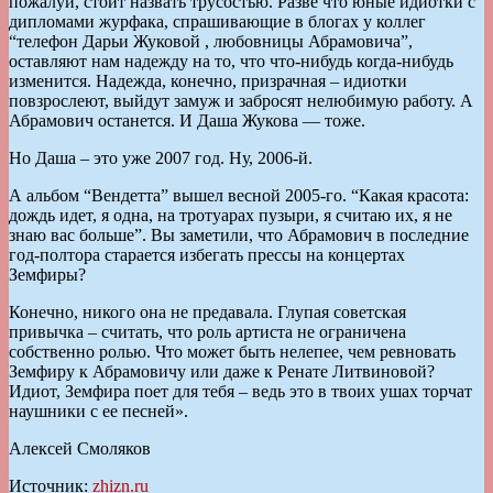
пожалуй, стоит назвать трусостью. Разве что юные идиотки с
дипломами журфака, спрашивающие в блогах у коллег
“телефон Дарьи Жуковой , любовницы Абрамовича”,
оставляют нам надежду на то, что что-нибудь когда-нибудь
изменится. Надежда, конечно, призрачная – идиотки
повзрослеют, выйдут замуж и забросят нелюбимую работу. А
Абрамович останется. И Даша Жукова — тоже.
Но Даша – это уже 2007 год. Ну, 2006-й.
А альбом “Вендетта” вышел весной 2005-го. “Какая красота:
дождь идет, я одна, на тротуарах пузыри, я считаю их, я не
знаю вас больше”. Вы заметили, что Абрамович в последние
год-полтора старается избегать прессы на концертах
Земфиры?
Конечно, никого она не предавала. Глупая советская
привычка – считать, что роль артиста не ограничена
собственно ролью. Что может быть нелепее, чем ревновать
Земфиру к Абрамовичу или даже к Ренате Литвиновой?
Идиот, Земфира поет для тебя – ведь это в твоих ушах торчат
наушники с ее песней».
Алексей Смоляков
Источник:
zhizn.ru