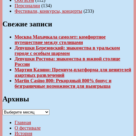
Обо всем
(112)
Персоналии
(134)
Фестивали, конкурсы, концерты
(233)
Свежие записи
Москва Махачкала самолет: комфортное
путешествие между столицами
Девушки Березовский: знакомства в уральском
городе с особым шармом
Девушки Ростова: знакомства в южной столице
России
Мартин Казино: Премиум-платформа для ценителей
азартных развлечений
Martin Casino 800: Рекордный 800% бонус и
безграничные возможности для выигрыша
Архивы
Архивы
Главная
О фестивале
История