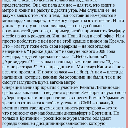
предательство. Она же пела для нас – для тех, кто ездит в
метро и ходит на работу к десяти утра. Мы слушали ее, не
задумываясь о том, что и тем, чьи состояния измеряются в
миллиардах долларов, тоже могут нравиться эти песни. И что
у них – у тех, у кого миллиарды, — гораздо больше
возможностей для того, например, чтобы пригласить Земфиру
к себе на день рождения. Или на Новый год в свой офис. Или
просто поболтать с ней вот на этой крыше с видом на Кремль.
Это – им (тут тоже есть своя иерархия – на новогодней
вечеринке в “Тройке-Диалог” накануне нового 2008 года
Земфира, когда ей кричали из зала: “„Небо Лондона“!
„Аривидерчи“!” — ушла со сцены, выматерившись: “Здесь
вам не ресторан!”. А на празднике в “Миллхауз Капитал” пела
все, что просили. И полтора часа — на бис). А нам – плеер да
наушники, которые, какими бы хорошими ни были, так и не
смогут заглушить шума вагона метро.
Операция медиаприкрытия с участием Ренаты Литвиновой
сработала как надо – сведения о романе Земфиры и чукотского
губернатора так и не просочились в прессу. Роман Абрамович
трепетно относится к любым утечкам в СМИ – пожалуй,
именно неконтролируемая активность репортеров – это то,
что приносит ему наибольший дискомфорт в Британии. Но
только в Британии – российские журналисты обладают
гораздо большей дисциплинированностью, которую,