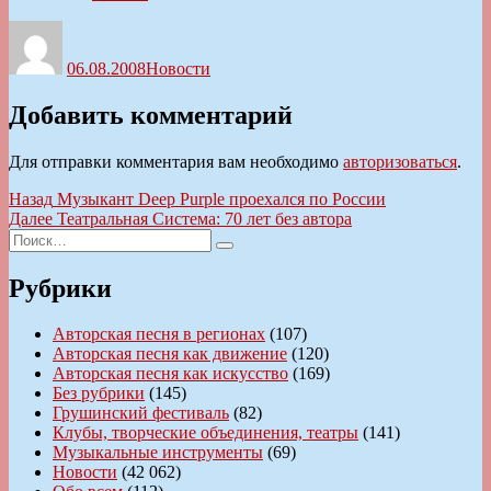
Автор
Опубликовано
Рубрики
06.08.2008
Новости
Добавить комментарий
Для отправки комментария вам необходимо
авторизоваться
.
Навигация
Предыдущая
Назад
Музыкант Deep Purple проехался по России
запись:
Следующая
Далее
Театральная Система: 70 лет без автора
по
Искать:
запись:
Поиск
записям
Рубрики
Авторская песня в регионах
(107)
Авторская песня как движение
(120)
Авторская песня как искусство
(169)
Без рубрики
(145)
Грушинский фестиваль
(82)
Клубы, творческие объединения, театры
(141)
Музыкальные инструменты
(69)
Новости
(42 062)