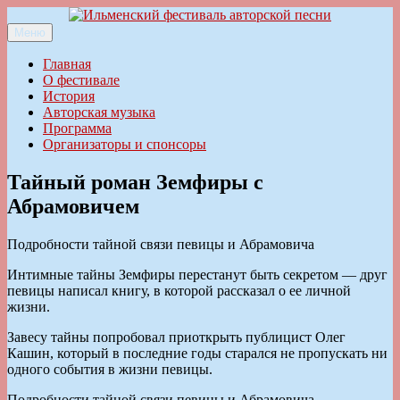
Перейти
к
Меню
Ильменский фестиваль авторской песни
содержимому
Главная
О фестивале
История
Авторская музыка
Программа
Организаторы и спонсоры
Тайный роман Земфиры с
Абрамовичем
Подробности тайной связи певицы и Абрамовича
Интимные тайны Земфиры перестанут быть секретом — друг
певицы написал книгу, в которой рассказал о ее личной
жизни.
Завесу тайны попробовал приоткрыть публицист Олег
Кашин, который в последние годы старался не пропускать ни
одного события в жизни певицы.
Подробности тайной связи певицы и Абрамовича