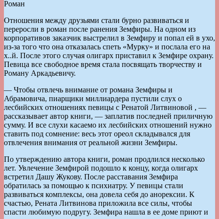
Роман
Отношения между друзьями стали бурно развиваться и
переросли в роман после ранения Земфиры. На одном из
корпоративов заказчик выстрелил в Земфиру и попал ей в ухо,
из-за того что она отказалась спеть «Мурку» и послала его на
х..й. После этого случая олигарх приставил к Земфире охрану.
Певица все свободное время стала посвящать творчеству и
Роману Аркадьевичу.
— Чтобы отвлечь внимание от романа Земфиры и
Абрамовича, пиарщики миллиардера пустили слух о
лесбийских отношениях певицы с Ренатой Литвиновой , —
рассказывает автор книги, — заплатив последней приличную
сумму. И все слухи касаемо их лесбийских отношений нужно
ставить под сомнение: весь этот ореол складывался для
отвлечения внимания от реальной жизни Земфиры.
По утверждению автора книги, роман продлился несколько
лет. Увлечение Земфирой подошло к концу, когда олигарх
встретил Дашу Жукову. После расставания Земфира
обратилась за помощью к психиатру. У певицы стали
развиваться комплексы, она довела себя до анорексии. К
счастью, Рената Литвинова приложила все силы, чтобы
спасти любимую подругу. Земфира нашла в ее доме приют и