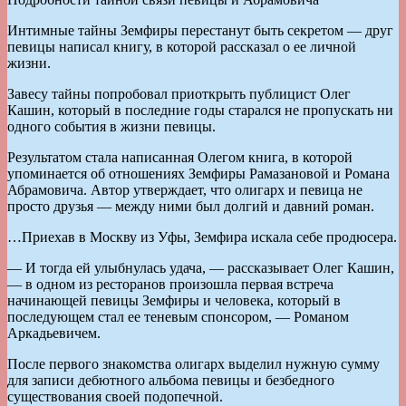
Интимные тайны Земфиры перестанут быть секретом — друг
певицы написал книгу, в которой рассказал о ее личной
жизни.
Завесу тайны попробовал приоткрыть публицист Олег
Кашин, который в последние годы старался не пропускать ни
одного события в жизни певицы.
Результатом стала написанная Олегом книга, в которой
упоминается об отношениях Земфиры Рамазановой и Романа
Абрамовича. Автор утверждает, что олигарх и певица не
просто друзья — между ними был долгий и давний роман.
…Приехав в Москву из Уфы, Земфира искала себе продюсера.
— И тогда ей улыбнулась удача, — рассказывает Олег Кашин,
— в одном из ресторанов произошла первая встреча
начинающей певицы Земфиры и человека, который в
последующем стал ее теневым спонсором, — Романом
Аркадьевичем.
После первого знакомства олигарх выделил нужную сумму
для записи дебютного альбома певицы и безбедного
существования своей подопечной.