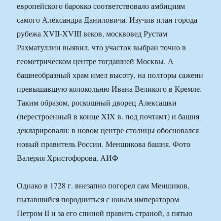
европейского барокко соответствовало амбициям
самого Александра Даниловича. Изучив план города
рубежа XVII-XVIII веков, москвовед Рустам
Рахматуллин выявил, что участок выбран точно в
геометрическом центре тогдашней Москвы. А
башнеобразный храм имел высоту, на полторы сажени
превышавшую колокольню Ивана Великого в Кремле.
Таким образом, роскошный дворец Алексашки
(перестроенный в конце XIX в. под почтамт) и башня
декларировали: в новом центре столицы обосновался
новый правитель России. Меншикова башня. Фото
Валерия Христофорова, АИФ
Однако в 1728 г. внезапно погорел сам Меншиков,
пытавшийся породниться с юным императором
Петром II и за его спиной править страной, а пятью