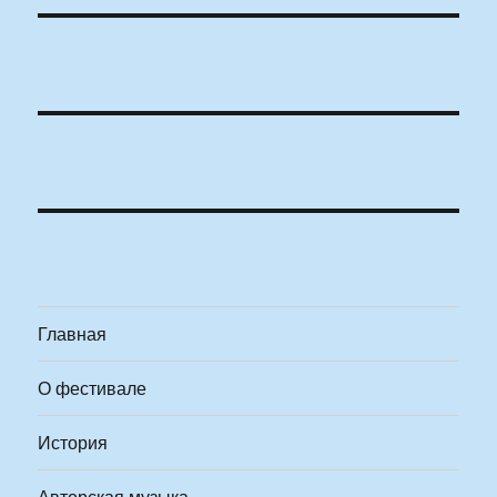
Главная
О фестивале
История
Авторская музыка