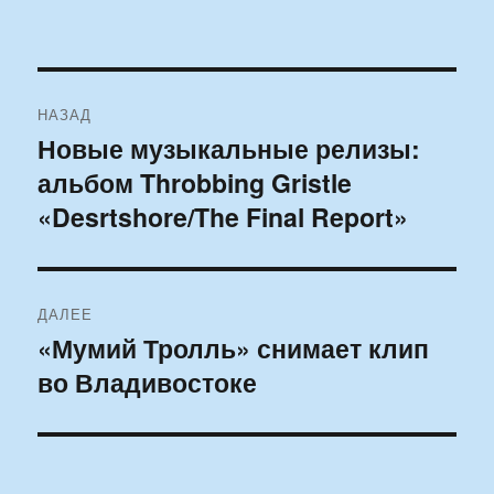
Навигация
НАЗАД
по
Новые музыкальные релизы:
Предыдущая
альбом Throbbing Gristle
запись:
записям
«Desrtshore/The Final Report»
ДАЛЕЕ
«Мумий Тролль» снимает клип
Следующая
во Владивостоке
запись: