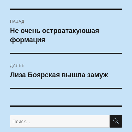
Навигация
НАЗАД
по
Не очень остроатакуюшая
Предыдущая
формация
запись:
записям
ДАЛЕЕ
Лиза Боярская вышла замуж
Следующая
запись:
ПО
Искать: