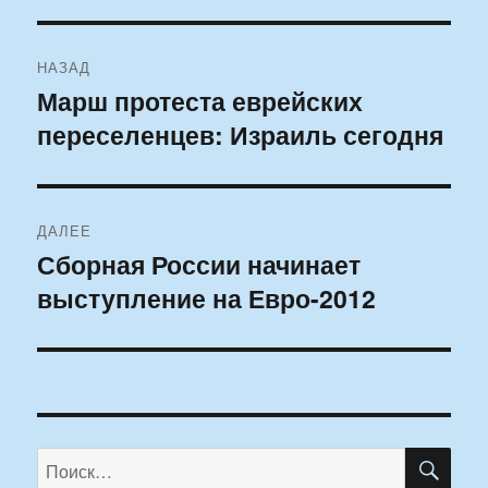
Навигация
НАЗАД
по
Марш протеста еврейских
Предыдущая
переселенцев: Израиль сегодня
запись:
записям
ДАЛЕЕ
Сборная России начинает
Следующая
выступление на Евро-2012
запись:
ПО
Искать: