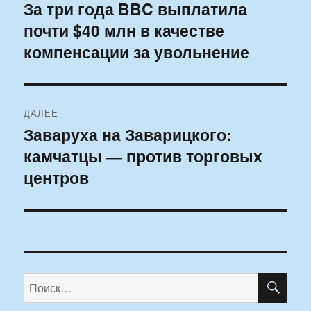
по
За три года BBC выплатила
Предыдущая
почти $40 млн в качестве
запись:
записям
компенсации за увольнение
ДАЛЕЕ
Заваруха на Заварицкого:
Следующая
камчатцы — против торговых
запись:
центров
ПО
Искать: