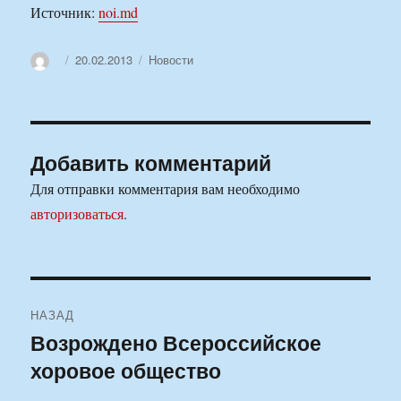
Источник:
noi.md
Автор
Опубликовано
Рубрики
20.02.2013
Новости
Добавить комментарий
Для отправки комментария вам необходимо
авторизоваться
.
Навигация
НАЗАД
по
Возрождено Всероссийское
Предыдущая
хоровое общество
запись:
записям