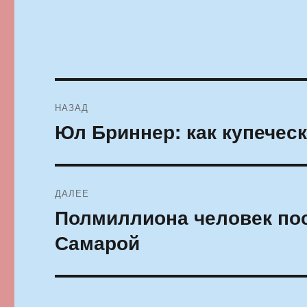
Навигация
НАЗАД
по
Юл Бриннер: как купечес
Предыдущая
запись:
записям
ДАЛЕЕ
Полмиллиона человек по
Следующая
запись:
Самарой