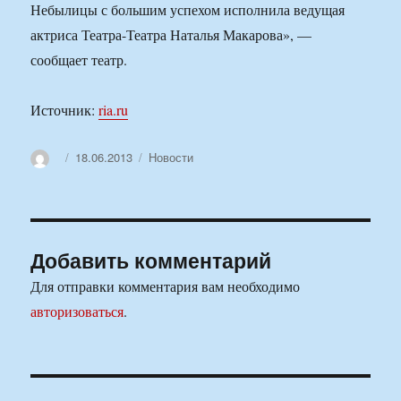
Небылицы с большим успехом исполнила ведущая
актриса Театра-Театра Наталья Макарова», —
сообщает театр.
Источник:
ria.ru
Автор
Опубликовано
Рубрики
18.06.2013
Новости
Добавить комментарий
Для отправки комментария вам необходимо
авторизоваться
.
Навигация