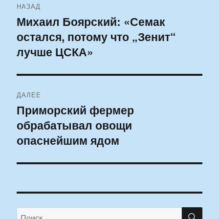
НАЗАД
по
Михаил Боярский: «Семак
Предыдущая
остался, потому что „Зенит“
запись:
записям
лучше ЦСКА»
ДАЛЕЕ
Приморский фермер
Следующая
обрабатывал овощи
запись:
опаснейшим ядом
ПО
Искать: