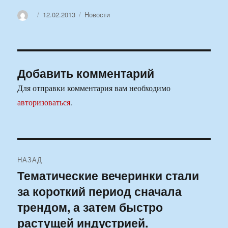
Автор
Опубликовано
Рубрики
12.02.2013
Новости
Добавить комментарий
Для отправки комментария вам необходимо
авторизоваться
.
Навигация
НАЗАД
по
Тематические вечеринки стали
Предыдущая
за короткий период сначала
запись:
записям
трендом, а затем быстро
растущей индустрией.