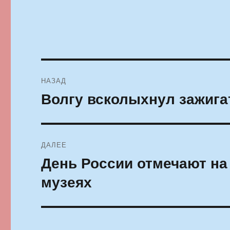
Навигация
НАЗАД
по
Волгу всколыхнул зажига
Предыдущая
запись:
записям
ДАЛЕЕ
День России отмечают на
Следующая
запись:
музеях