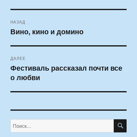
Навигация
НАЗАД
по
Вино, кино и домино
Предыдущая
запись:
записям
ДАЛЕЕ
Фестиваль рассказал почти все
Следующая
о любви
запись:
ПО
Искать: