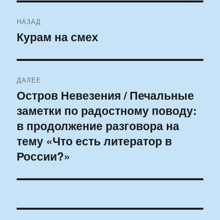
Навигация
НАЗАД
по
Курам на смех
Предыдущая
запись:
записям
ДАЛЕЕ
Остров Невезения / Печальные
Следующая
заметки по радостному поводу:
запись:
в продолжение разговора на
тему «Что есть литератор в
России?»